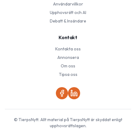
Användarvillkor
Upphovsrätt och AI
Debatt & Insändare
Kontakt
Kontakta oss
Annonsera
Om oss
Tipsa oss
©
TierpsNytt
. Allt material på
TierpsNytt
är skyddat enligt
upphovsrättslagen.