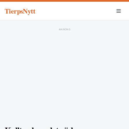
TierpsNytt
ANNONS