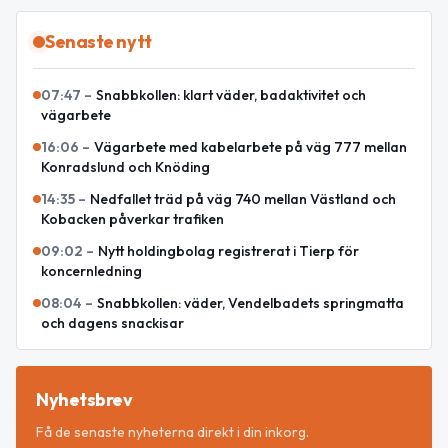
Senaste nytt
07:47
–
Snabbkollen: klart väder, badaktivitet och
vägarbete
16:06
–
Vägarbete med kabelarbete på väg 777 mellan
Konradslund och Knöding
14:35
–
Nedfallet träd på väg 740 mellan Västland och
Kobacken påverkar trafiken
09:02
–
Nytt holdingbolag registrerat i Tierp för
koncernledning
08:04
–
Snabbkollen: väder, Vendelbadets springmatta
och dagens snackisar
Nyhetsbrev
Få de senaste nyheterna direkt i din inkorg.