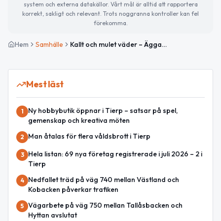
system och externa datakällor. Vårt mål är alltid att rapportera
korrekt, sakligt och relevant. Trots noggranna kontroller kan fel
förekomma.
Hem
Samhälle
Kallt och mulet väder – Äggahalvans dag och viktiga internationella nyheter
Mest läst
Ny hobbybutik öppnar i Tierp – satsar på spel,
1
gemenskap och kreativa möten
Man åtalas för flera våldsbrott i Tierp
2
Hela listan: 69 nya företag registrerade i juli 2026 – 2 i
3
Tierp
Nedfallet träd på väg 740 mellan Västland och
4
Kobacken påverkar trafiken
Vägarbete på väg 750 mellan Tallåsbacken och
5
Hyttan avslutat