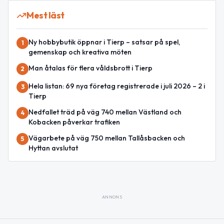
Mest läst
Ny hobbybutik öppnar i Tierp – satsar på spel,
1
gemenskap och kreativa möten
Man åtalas för flera våldsbrott i Tierp
2
Hela listan: 69 nya företag registrerade i juli 2026 – 2 i
3
Tierp
Nedfallet träd på väg 740 mellan Västland och
4
Kobacken påverkar trafiken
Vägarbete på väg 750 mellan Tallåsbacken och
5
Hyttan avslutat
ANNONS