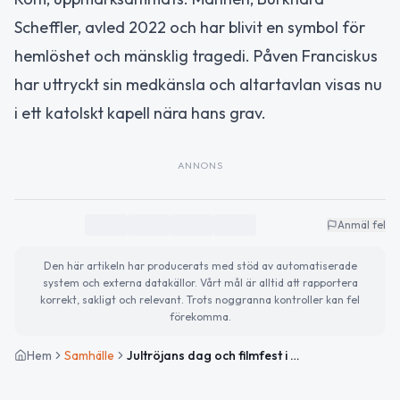
Scheffler, avled 2022 och har blivit en symbol för
hemlöshet och mänsklig tragedi. Påven Franciskus
har uttryckt sin medkänsla och altartavlan visas nu
i ett katolskt kapell nära hans grav.
ANNONS
Anmäl fel
Den här artikeln har producerats med stöd av automatiserade
system och externa datakällor. Vårt mål är alltid att rapportera
korrekt, sakligt och relevant. Trots noggranna kontroller kan fel
förekomma.
Hem
Samhälle
Jultröjans dag och filmfest i Tierp – planera för helgens evenemang