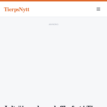
TierpsNytt
ANNONS