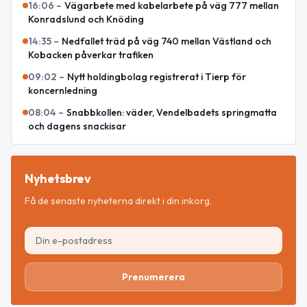
16:06
–
Vägarbete med kabelarbete på väg 777 mellan
Konradslund och Knöding
14:35
–
Nedfallet träd på väg 740 mellan Västland och
Kobacken påverkar trafiken
09:02
–
Nytt holdingbolag registrerat i Tierp för
koncernledning
08:04
–
Snabbkollen: väder, Vendelbadets springmatta
och dagens snackisar
Nyhetsbrev
Få de senaste nyheterna direkt i din inkorg.
Prenumerera