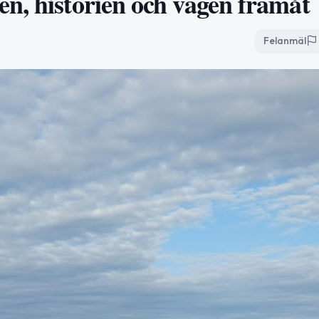
n, historien och vägen framåt
Felanmäl