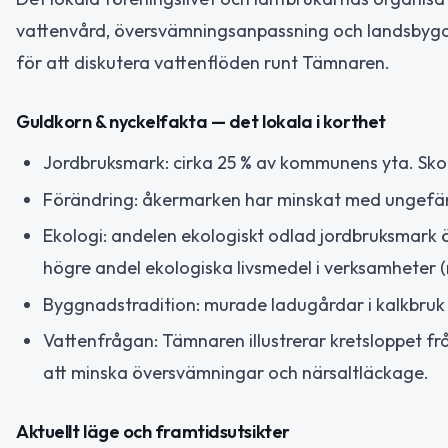
vattenvård, översvämningsanpassning och landsby
för att diskutera vattenflöden runt Tämnaren.
Guldkorn & nyckelfakta — det lokala i korthet
Jordbruksmark: cirka 25 % av kommunens yta. Sko
Förändring: åkermarken har minskat med ungefär
Ekologi: andelen ekologiskt odlad jordbruksmark 
högre andel ekologiska livsmedel i verksamheter (m
Byggnadstradition: murade ladugårdar i kalkbruk ä
Vattenfrågan: Tämnaren illustrerar kretsloppet frå
att minska översvämningar och närsaltläckage.
Aktuellt läge och framtidsutsikter