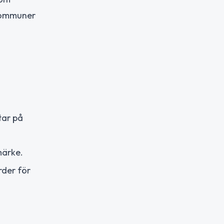
kommuner
tar på
märke.
rder för