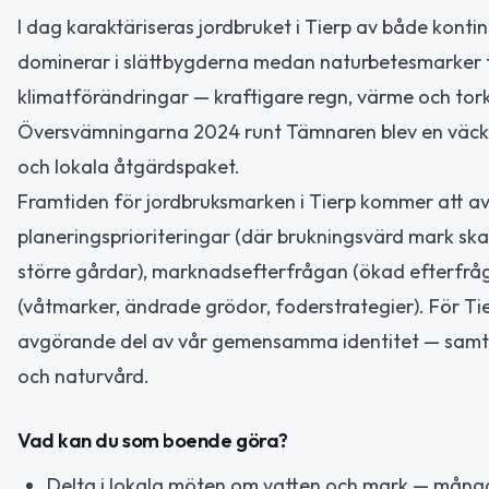
I dag karaktäriseras jordbruket i Tierp av både konti
dominerar i slättbygderna medan naturbetesmarker f
klimatförändringar — kraftigare regn, värme och tork
Översvämningarna 2024 runt Tämnaren blev en väckar
och lokala åtgärdspaket.
Framtiden för jordbruksmarken i Tierp kommer att av
planeringsprioriteringar (där brukningsvärd mark ska 
större gårdar), marknadsefterfrågan (ökad efterfråg
(våtmarker, ändrade grödor, foderstrategier). För Ti
avgörande del av vår gemensamma identitet — samtid
och naturvård.
Vad kan du som boende göra?
Delta i lokala möten om vatten och mark — många