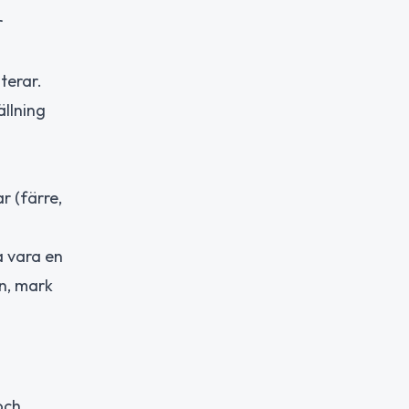
r
terar.
llning
r (färre,
a vara en
n, mark
och