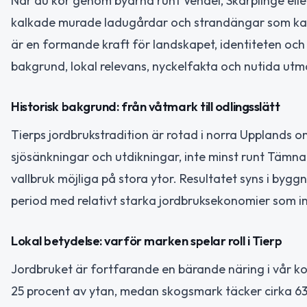
När du kör genom byarna runt Vendel, Skärplinge elle
kalkade murade ladugårdar och strandängar som kant
är en formande kraft för landskapet, identiteten och
bakgrund, lokal relevans, nyckelfakta och nutida utm
Historisk bakgrund: från våtmark till odlingsslätt
Tierps jordbrukstradition är rotad i norra Upplands 
sjösänkningar och utdikningar, inte minst runt Tämn
vallbruk möjliga på stora ytor. Resultatet syns i byg
period med relativt starka jordbruksekonomier som 
Lokal betydelse: varför marken spelar roll i Tierp
Jordbruket är fortfarande en bärande näring i vår 
25 procent av ytan, medan skogsmark täcker cirka 63