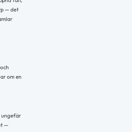
ppna fält,
rp — det
samlar
 och
nar om en
k ungefär
et —