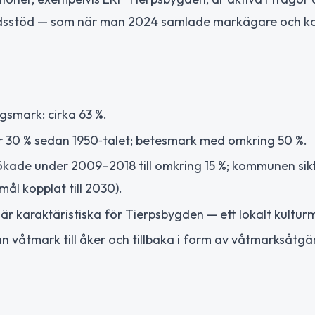
gdsstöd — som när man 2024 samlade markägare och 
gsmark: cirka 63 %.
 30 % sedan 1950‑talet; betesmark med omkring 50 %.
ökade under 2009–2018 till omkring 15 %; kommunen sik
ål kopplat till 2030).
r karaktäristiska för Tierpsbygden — ett lokalt kultur
n våtmark till åker och tillbaka i form av våtmarksåtgä