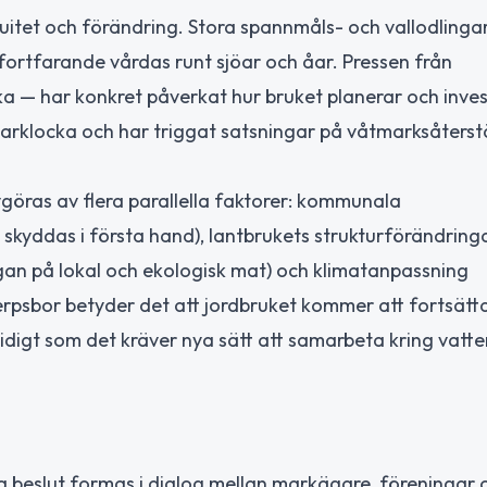
nuitet och förändring. Stora spannmåls- och vallodlinga
ortfarande vårdas runt sjöar och åar. Pressen från
a — har konkret påverkat hur bruket planerar och inves
klocka och har triggat satsningar på våtmarksåterstä
göras av flera parallella faktorer: kommunala
skyddas i första hand), lantbrukets strukturförändringa
an på lokal och ekologisk mat) och klimatanpassning
erpsbor betyder det att jordbruket kommer att fortsätt
igt som det kräver nya sätt att samarbeta kring vatte
 beslut formas i dialog mellan markägare, föreningar 