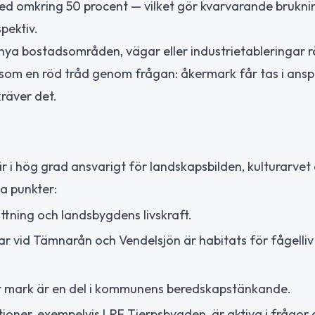
d omkring 50 procent — vilket gör kvarvarande brukni
pektiv.
 nya bostadsområden, vägar eller industrietableringar r
som en röd tråd genom frågan: åkermark får tas i ansp
räver det.
r i hög grad ansvarigt för landskapsbilden, kulturarvet
a punkter:
ättning och landsbygdens livskraft.
r vid Tämnarån och Vendelsjön är habitats för fågelliv
r mark är en del i kommunens beredskapstänkande.
tioner, exempelvis LRF Tierpsbygden, är aktiva i frågor