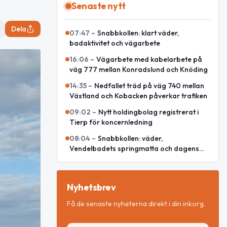
Senaste nytt
Dela
07:47
–
Snabbkollen: klart väder,
badaktivitet och vägarbete
16:06
–
Vägarbete med kabelarbete på
väg 777 mellan Konradslund och Knöding
14:35
–
Nedfallet träd på väg 740 mellan
Västland och Kobacken påverkar trafiken
09:02
–
Nytt holdingbolag registrerat i
Tierp för koncernledning
08:04
–
Snabbkollen: väder,
Vendelbadets springmatta och dagens
snackisar
Nyhetsbrev
Få de senaste nyheterna direkt i din inkorg.