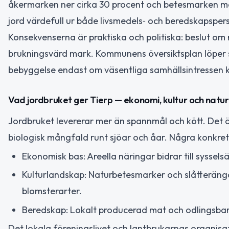
åkermarken ner cirka 30 procent och betesmarken me
jord värdefull ur både livsmedels‑ och beredskapspers
Konsekvenserna är praktiska och politiska: beslut om
brukningsvärd mark. Kommunens översiktsplan löper 
bebyggelse endast om väsentliga samhällsintressen k
Vad jordbruket ger Tierp — ekonomi, kultur och natur
Jordbruket levererar mer än spannmål och kött. Det ä
biologisk mångfald runt sjöar och åar. Några konkret
Ekonomisk bas: Areella näringar bidrar till syssels
Kulturlandskap: Naturbetesmarker och slåtteränga
blomsterarter.
Beredskap: Lokalt producerad mat och odlingsba
Det lokala föreningslivet och lantbrukarnas organisa