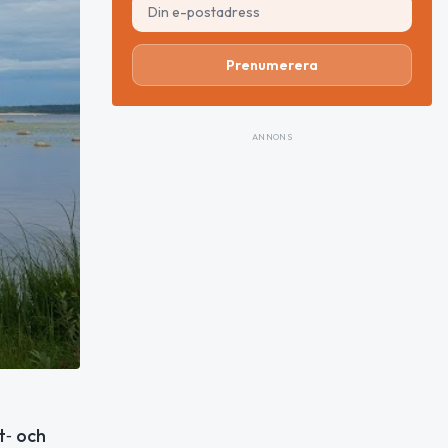
Prenumerera
ANNONS
t‑ och