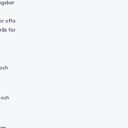
ngsbar
ör ofta
råk för
 och
 och
 om