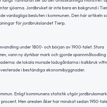
r längs Tämnarån ser du det omisskännliga mönstret: ö
ar sjöarna. Jordbruket är inte bara en bakgrund i Tie
 de vardagliga besluten i kommunen. Den här artikeln 
aningar för jordbrukslandet Tierp.
omvandling under 1800‑ och början av 1900‑talet. Stora
aren, vann ny dyrkbar mark och gjorde spannmålsodling
gnaderna: de lokala murade ladugårdarna i kalkbruk vitt
investerade i beständiga ekonomibyggnader.
kommun. Enligt kommunens statistik utgör jordbruksmar
 procent. Men arealen åker har minskat sedan 1950‑tal