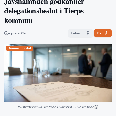
Jävsnämnden godkänner
delegationsbeslut i Tierps
kommun
4 juni 2026
Felanmäl
Dela
Kommunbeslut
Illustrationsbild: Notisen Bildrobot - Bild Notisen