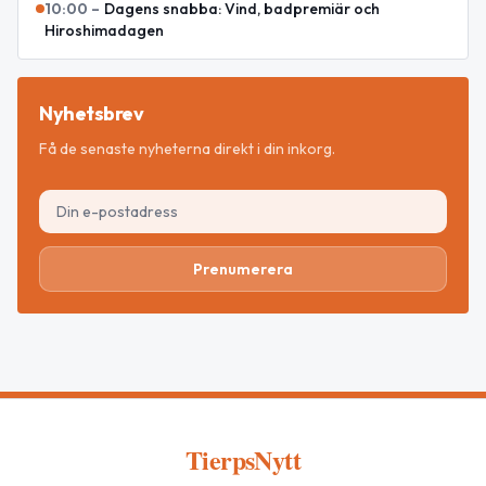
10:00
–
Dagens snabba: Vind, badpremiär och
Hiroshimadagen
Nyhetsbrev
Få de senaste nyheterna direkt i din inkorg.
Prenumerera
TierpsNytt