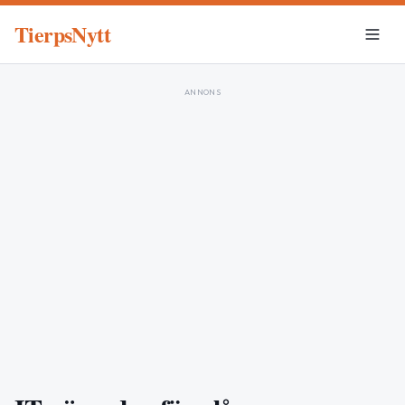
TierpsNytt
ANNONS