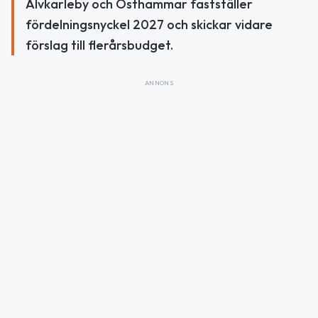
Älvkarleby och Östhammar fastställer
fördelningsnyckel 2027 och skickar vidare
förslag till flerårsbudget.
ANNONS