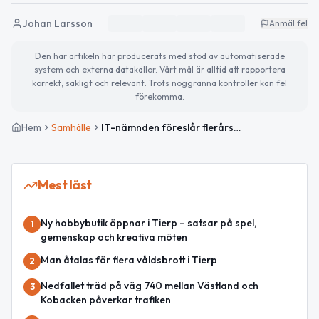
Johan Larsson
Anmäl fel
Den här artikeln har producerats med stöd av automatiserade
system och externa datakällor. Vårt mål är alltid att rapportera
korrekt, sakligt och relevant. Trots noggranna kontroller kan fel
förekomma.
Hem
Samhälle
IT-nämnden föreslår flerårsbudget för cybersäkerhet
Mest läst
Ny hobbybutik öppnar i Tierp – satsar på spel,
1
gemenskap och kreativa möten
Man åtalas för flera våldsbrott i Tierp
2
Nedfallet träd på väg 740 mellan Västland och
3
Kobacken påverkar trafiken