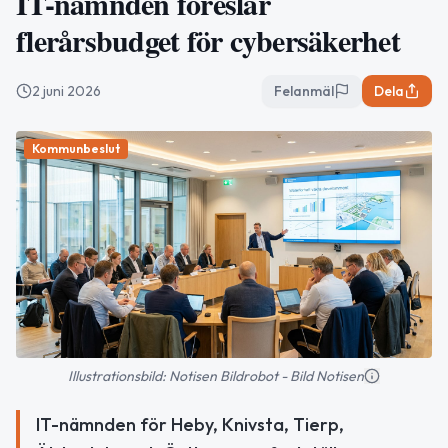
IT-nämnden föreslår
flerårsbudget för cybersäkerhet
2 juni 2026
Felanmäl
Dela
Kommunbeslut
Illustrationsbild: Notisen Bildrobot - Bild Notisen
IT-nämnden för Heby, Knivsta, Tierp,