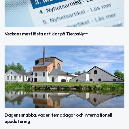
Veckans mest lästa artiklar på TierpsNytt
Dagens snabba: väder, temadagar och internationell
uppdatering