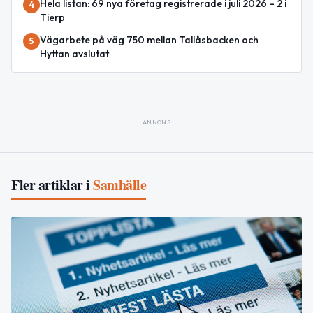
Hela listan: 69 nya företag registrerade i juli 2026 – 2 i
4
Tierp
Vägarbete på väg 750 mellan Tallåsbacken och
5
Hyttan avslutat
ANNONS
Fler artiklar i
Samhälle