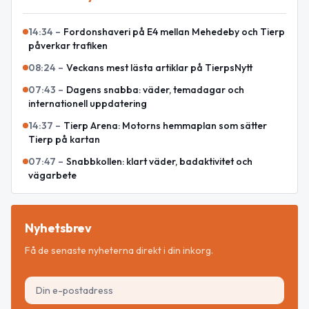
14:34
–
Fordonshaveri på E4 mellan Mehedeby och Tierp
påverkar trafiken
08:24
–
Veckans mest lästa artiklar på TierpsNytt
07:43
–
Dagens snabba: väder, temadagar och
internationell uppdatering
14:37
–
Tierp Arena: Motorns hemmaplan som sätter
Tierp på kartan
07:47
–
Snabbkollen: klart väder, badaktivitet och
vägarbete
Nyhetsbrev
Få de senaste nyheterna direkt i din inkorg.