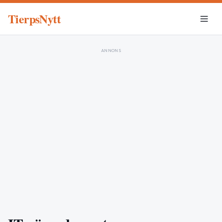
TierpsNytt
ANNONS