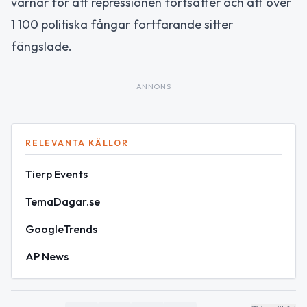
varnar för att repressionen fortsätter och att över
1 100 politiska fångar fortfarande sitter
fängslade.
ANNONS
RELEVANTA KÄLLOR
Tierp Events
TemaDagar.se
GoogleTrends
AP News