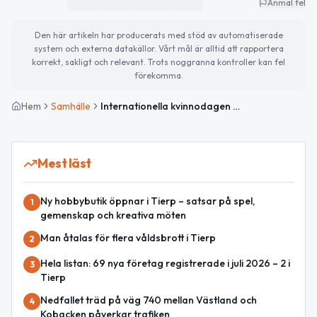
Anmäl fel
Den här artikeln har producerats med stöd av automatiserade
system och externa datakällor. Vårt mål är alltid att rapportera
korrekt, sakligt och relevant. Trots noggranna kontroller kan fel
förekomma.
Hem
Samhälle
Internationella kvinnodagen uppmärksammas – så blir söndagen i Tierp
Mest läst
Ny hobbybutik öppnar i Tierp – satsar på spel,
1
gemenskap och kreativa möten
Man åtalas för flera våldsbrott i Tierp
2
Hela listan: 69 nya företag registrerade i juli 2026 – 2 i
3
Tierp
Nedfallet träd på väg 740 mellan Västland och
4
Kobacken påverkar trafiken