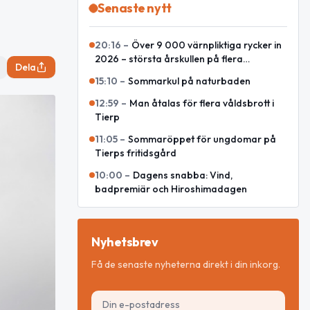
Senaste nytt
20:16
–
Över 9 000 värnpliktiga rycker in
2026 – största årskullen på flera
Dela
decennier
15:10
–
Sommarkul på naturbaden
12:59
–
Man åtalas för flera våldsbrott i
Tierp
11:05
–
Sommaröppet för ungdomar på
Tierps fritidsgård
10:00
–
Dagens snabba: Vind,
badpremiär och Hiroshimadagen
Nyhetsbrev
Få de senaste nyheterna direkt i din inkorg.