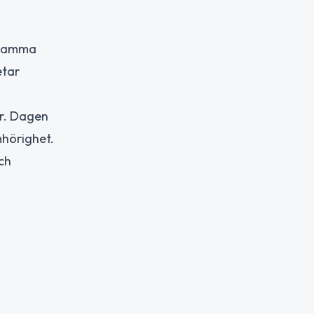
rksamma
etar
er. Dagen
mhörighet.
ch