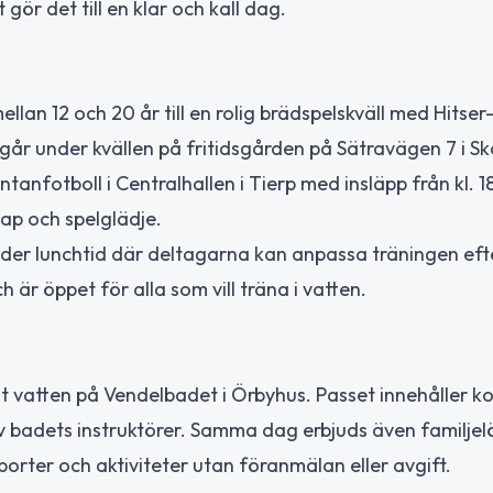
gör det till en klar och kall dag.
lan 12 och 20 år till en rolig brädspelskväll med Hitser
går under kvällen på fritidsgården på Sätravägen 7 i Sk
nfotboll i Centralhallen i Tierp med insläpp från kl. 1
ap och spelglädje.
under lunchtid där deltagarna kan anpassa träningen ef
 är öppet för alla som vill träna i vatten.
nt vatten på Vendelbadet i Örbyhus. Passet innehåller k
 badets instruktörer. Samma dag erbjuds även familjel
sporter och aktiviteter utan föranmälan eller avgift.