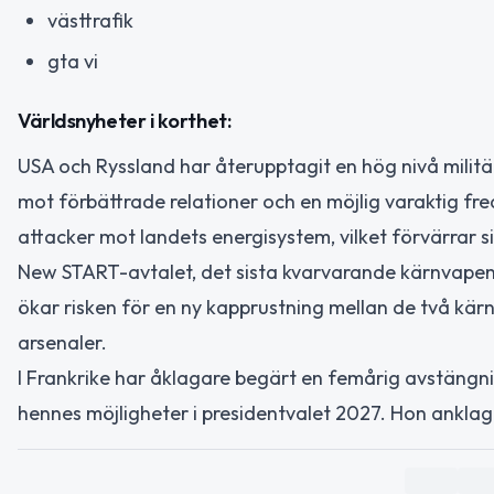
västtrafik
gta vi
Världsnyheter i korthet:
USA och Ryssland har återupptagit en hög nivå militär
mot förbättrade relationer och en möjlig varaktig fr
attacker mot landets energisystem, vilket förvärrar s
New START-avtalet, det sista kvarvarande kärnvapenn
ökar risken för en ny kapprustning mellan de två kä
arsenaler.
I Frankrike har åklagare begärt en femårig avstängni
hennes möjligheter i presidentvalet 2027. Hon ankla