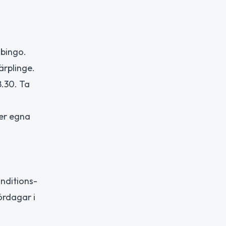
-bingo.
ärplinge.
8.30. Ta
ter egna
onditions-
ördagar i