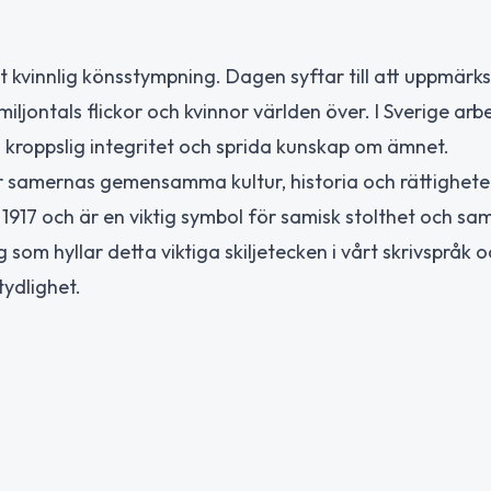
ot kvinnlig könsstympning. Dagen syftar till att uppmä
ontals flickor och kvinnor världen över. I Sverige arb
 kroppslig integritet och sprida kunskap om ämnet.
r samernas gemensamma kultur, historia och rättighet
917 och är en viktig symbol för samisk stolthet och sa
 hyllar detta viktiga skiljetecken i vårt skrivspråk o
tydlighet.