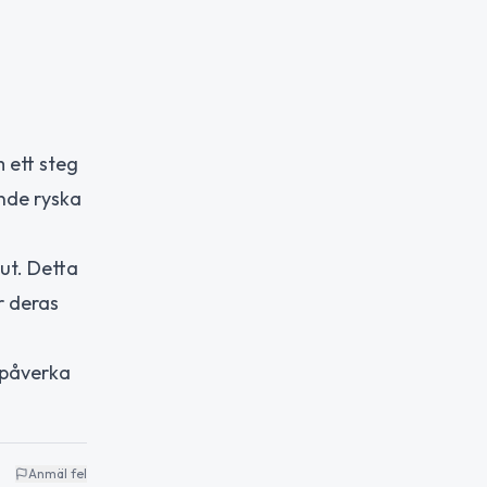
 ett steg
ande ryska
ut. Detta
r deras
 påverka
Anmäl fel