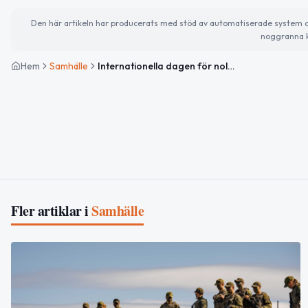
Den här artikeln har producerats med stöd av automatiserade system och 
noggranna k
Hem
Samhälle
Internationella dagen för nolltolerans mot kvinnlig könsstympning och Samernas nationaldag uppmärksammas
Fler artiklar i
Samhälle