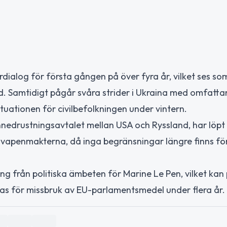
dialog för första gången på över fyra år, vilket ses som
ed. Samtidigt pågår svåra strider i Ukraina med omfatt
ituationen för civilbefolkningen under vintern.
edrustningsavtalet mellan USA och Ryssland, har löpt 
rnvapenmakterna, då inga begränsningar längre finns fö
ng från politiska ämbeten för Marine Le Pen, vilket kan
gas för missbruk av EU-parlamentsmedel under flera år.