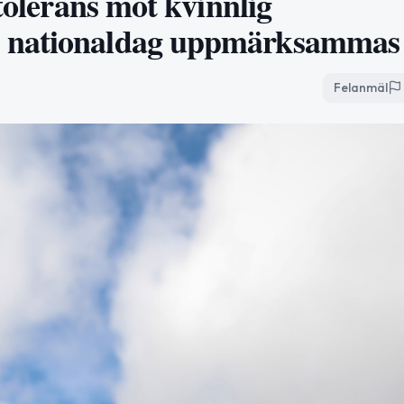
tolerans mot kvinnlig
s nationaldag uppmärksammas
Felanmäl