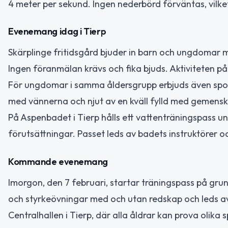
4 meter per sekund. Ingen nederbörd förväntas, vilket 
Evenemang idag i Tierp
Skärplinge fritidsgård bjuder in barn och ungdomar mel
Ingen föranmälan krävs och fika bjuds. Aktiviteten på
För ungdomar i samma åldersgrupp erbjuds även sponta
med vännerna och njut av en kväll fylld med gemensk
På Aspenbadet i Tierp hålls ett vattenträningspass 
förutsättningar. Passet leds av badets instruktörer och
Kommande evenemang
Imorgon, den 7 februari, startar träningspass på gru
och styrkeövningar med och utan redskap och leds av
Centralhallen i Tierp, där alla åldrar kan prova olika 