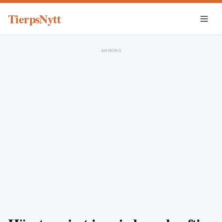
TierpsNytt
ANNONS