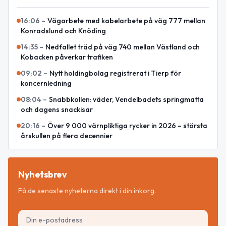
16:06
–
Vägarbete med kabelarbete på väg 777 mellan
Konradslund och Knöding
14:35
–
Nedfallet träd på väg 740 mellan Västland och
Kobacken påverkar trafiken
09:02
–
Nytt holdingbolag registrerat i Tierp för
koncernledning
08:04
–
Snabbkollen: väder, Vendelbadets springmatta
och dagens snackisar
20:16
–
Över 9 000 värnpliktiga rycker in 2026 – största
årskullen på flera decennier
Nyhetsbrev
Få de senaste nyheterna direkt i din inkorg.