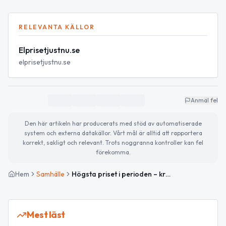
RELEVANTA KÄLLOR
Elprisetjustnu.se
elprisetjustnu.se
Anmäl fel
Den här artikeln har producerats med stöd av automatiserade
system och externa datakällor. Vårt mål är alltid att rapportera
korrekt, sakligt och relevant. Trots noggranna kontroller kan fel
förekomma.
Hem
Samhälle
Högsta priset i perioden – kraftig uppgång i Tierp
Mest läst