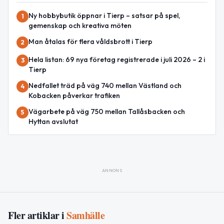
Ny hobbybutik öppnar i Tierp – satsar på spel,
1
gemenskap och kreativa möten
Man åtalas för flera våldsbrott i Tierp
2
Hela listan: 69 nya företag registrerade i juli 2026 – 2 i
3
Tierp
Nedfallet träd på väg 740 mellan Västland och
4
Kobacken påverkar trafiken
Vägarbete på väg 750 mellan Tallåsbacken och
5
Hyttan avslutat
ANNONS
Fler artiklar i
Samhälle