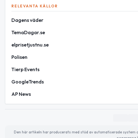
RELEVANTA KÄLLOR
Dagens väder
TemaDagar.se
elprisetjustnu.se
Polisen
Tierp Events
GoogleTrends
AP News
Den här artikeln har producerats med stöd av automatiserade system och 
noggranna k