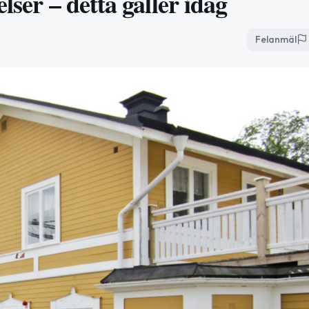
lser – detta gäller idag
Felanmäl