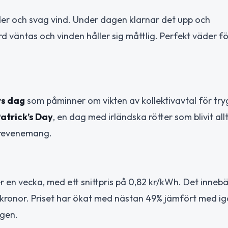
er och svag vind. Under dagen klarnar det upp och
rd väntas och vinden håller sig måttlig. Perfekt väder f
ts dag
som påminner om vikten av kollektivavtal för tr
Patrick’s Day
, en dag med irländska rötter som blivit all
turevenemang.
r en vecka, med ett snittpris på 0,82 kr/kWh. Det innebä
 kronor. Priset har ökat med nästan 49% jämfört med igå
agen.