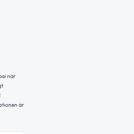
bai när
gt
l
uationen är