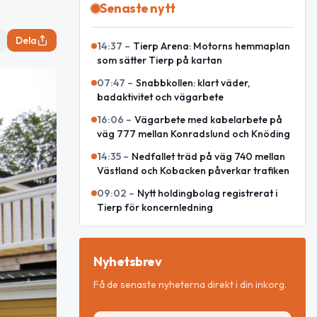
Senaste nytt
Dela
14:37
–
Tierp Arena: Motorns hemmaplan
som sätter Tierp på kartan
07:47
–
Snabbkollen: klart väder,
badaktivitet och vägarbete
16:06
–
Vägarbete med kabelarbete på
väg 777 mellan Konradslund och Knöding
14:35
–
Nedfallet träd på väg 740 mellan
Västland och Kobacken påverkar trafiken
09:02
–
Nytt holdingbolag registrerat i
Tierp för koncernledning
Nyhetsbrev
Få de senaste nyheterna direkt i din inkorg.