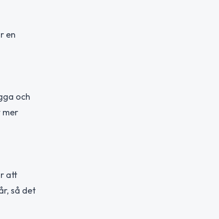
ör en
ygga och
t mer
r att
r, så det