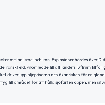
acker mellan Israel och Iran. Explosioner hördes över Du
nskt eld, vilket ledde till att landets luftrum tillfälli
et driver upp oljepriserna och ökar risken för en globa
rtyg till området för att hålla sjöfarten öppen, men sit