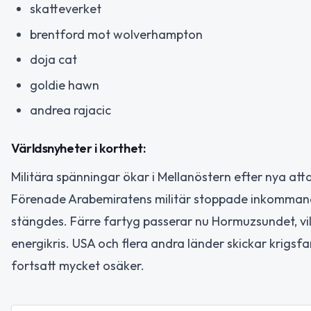
skatteverket
brentford mot wolverhampton
doja cat
goldie hawn
andrea rajacic
Världsnyheter i korthet:
Militära spänningar ökar i Mellanöstern efter nya att
Förenade Arabemiratens militär stoppade inkommande ira
stängdes. Färre fartyg passerar nu Hormuzsundet, vilk
energikris. USA och flera andra länder skickar krigsfa
fortsatt mycket osäker.