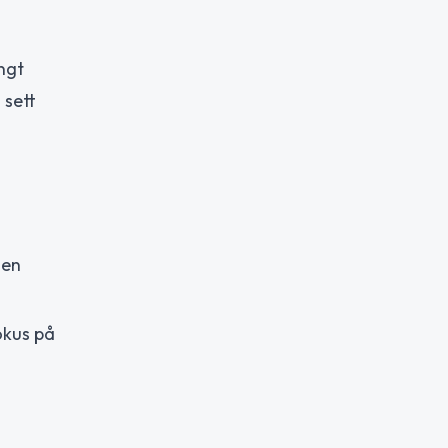
ngt
 sett
 en
okus på