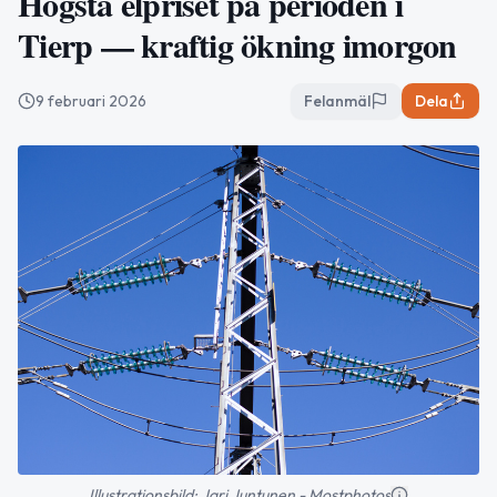
Högsta elpriset på perioden i
Tierp — kraftig ökning imorgon
9 februari 2026
Felanmäl
Dela
Illustrationsbild: Jari Juntunen - Mostphotos