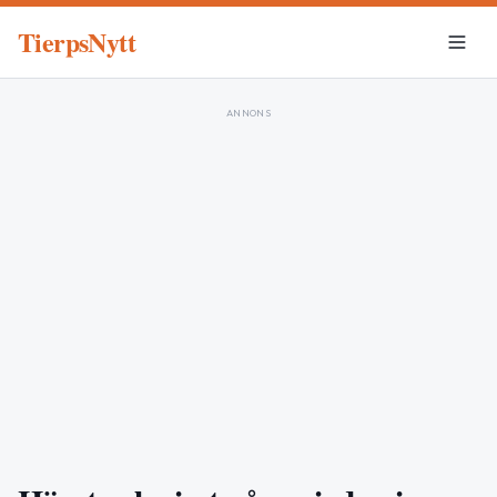
TierpsNytt
ANNONS