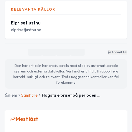
RELEVANTA KÄLLOR
Elprisetjustnu
elprisetjustnu.se
Anmäl fel
Den här artikeln har producerats med stöd av automatiserade
system och externa datakällor. Vårt mål är alltid att rapportera
korrekt, sakligt och relevant. Trots noggranna kontroller kan fel
förekomma.
Hem
Samhälle
Högsta elpriset på perioden i Tierp — kraftig ökning imorgon
Mest läst