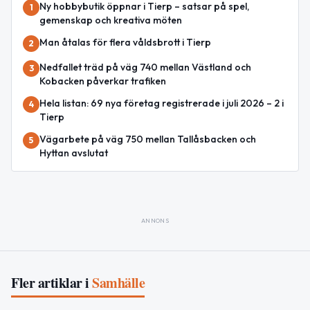
Ny hobbybutik öppnar i Tierp – satsar på spel,
1
gemenskap och kreativa möten
Man åtalas för flera våldsbrott i Tierp
2
Nedfallet träd på väg 740 mellan Västland och
3
Kobacken påverkar trafiken
Hela listan: 69 nya företag registrerade i juli 2026 – 2 i
4
Tierp
Vägarbete på väg 750 mellan Tallåsbacken och
5
Hyttan avslutat
ANNONS
Fler artiklar i
Samhälle