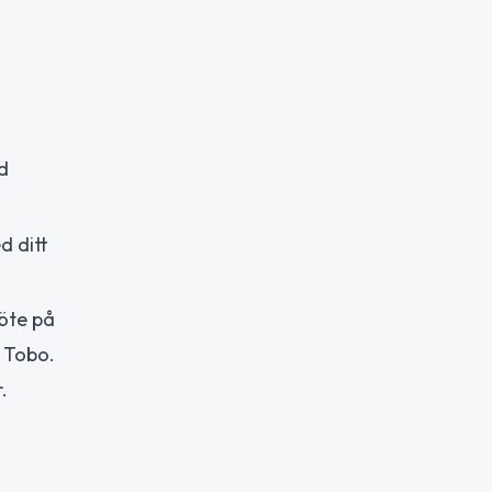
d
d ditt
möte på
i Tobo.
.