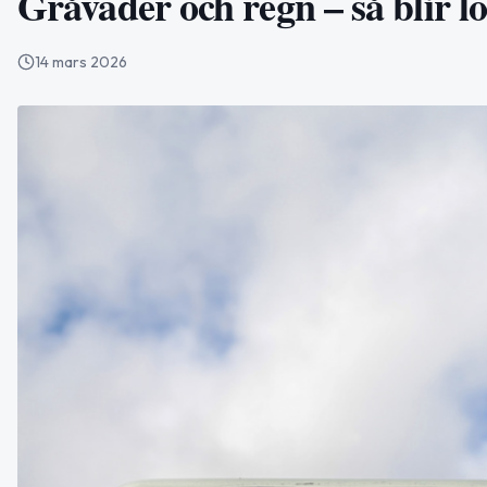
Gråväder och regn – så blir l
14 mars 2026