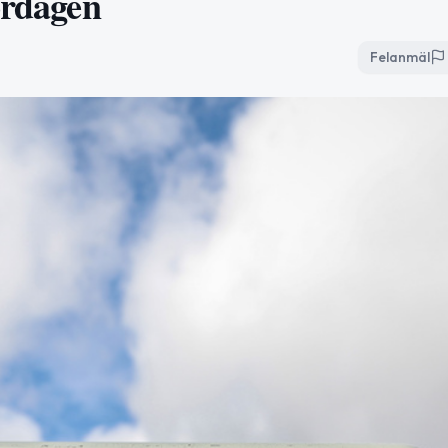
ördagen
Felanmäl