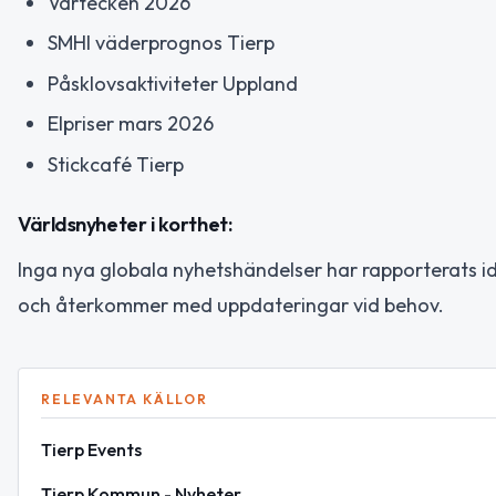
Vårtecken 2026
SMHI väderprognos Tierp
Påsklovsaktiviteter Uppland
Elpriser mars 2026
Stickcafé Tierp
Världsnyheter i korthet:
Inga nya globala nyhetshändelser har rapporterats ida
och återkommer med uppdateringar vid behov.
RELEVANTA KÄLLOR
Tierp Events
Tierp Kommun - Nyheter