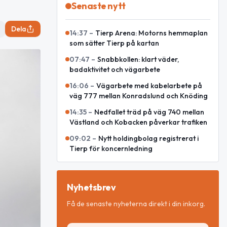
Senaste nytt
Dela
14:37
–
Tierp Arena: Motorns hemmaplan
som sätter Tierp på kartan
07:47
–
Snabbkollen: klart väder,
badaktivitet och vägarbete
16:06
–
Vägarbete med kabelarbete på
väg 777 mellan Konradslund och Knöding
14:35
–
Nedfallet träd på väg 740 mellan
Västland och Kobacken påverkar trafiken
09:02
–
Nytt holdingbolag registrerat i
Tierp för koncernledning
Nyhetsbrev
Få de senaste nyheterna direkt i din inkorg.