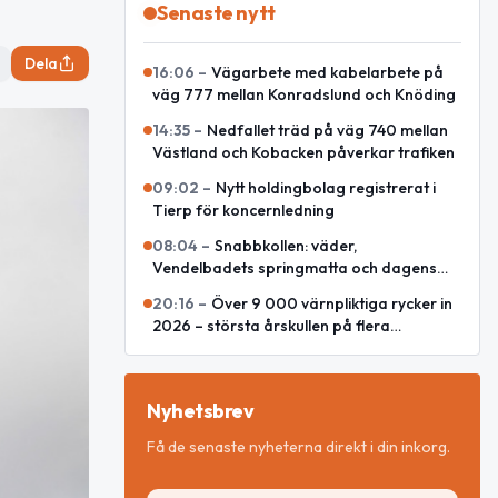
Senaste nytt
Dela
16:06
–
Vägarbete med kabelarbete på
väg 777 mellan Konradslund och Knöding
14:35
–
Nedfallet träd på väg 740 mellan
Västland och Kobacken påverkar trafiken
09:02
–
Nytt holdingbolag registrerat i
Tierp för koncernledning
08:04
–
Snabbkollen: väder,
Vendelbadets springmatta och dagens
snackisar
20:16
–
Över 9 000 värnpliktiga rycker in
2026 – största årskullen på flera
decennier
Nyhetsbrev
Få de senaste nyheterna direkt i din inkorg.