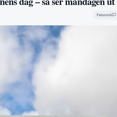
ens dag – så ser måndagen ut
Felanmäl