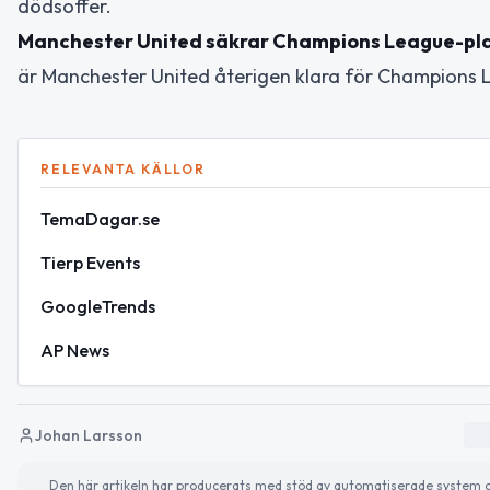
dödsoffer.
Manchester United säkrar Champions League-pla
är Manchester United återigen klara för Champions
RELEVANTA KÄLLOR
TemaDagar.se
Tierp Events
GoogleTrends
AP News
Johan Larsson
Den här artikeln har producerats med stöd av automatiserade system och 