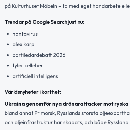
på Kulturhuset Möbeln – ta med eget handarbete eller 
Trendar på Google Search just nu:
hantavirus
alex karp
partiledardebatt 2026
tyler kelleher
artificiell intelligens
Världsnyheter i korthet:
Ukraina genomför nya drönarattacker mot ryska 
bland annat Primorsk, Rysslands största oljeexportham
och oljeinfrastruktur har skadats, och både Ryssland