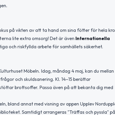
gen.
okus på vikten av att ta hand om sina fötter för hela kr
terna lite extra omsorg! Det är även
Internationella
iga och riskfyllda arbete för samhällets säkerhet.
ulturhuset Möbeln. Idag, måndag 4 maj, kan du mellan k
rågor och skuldsanering. Kl. 14–15 berättar
öttar brottsoffer. Passa även på att bekanta dig med
beln, bland annat med visning av appen Upplev Nordupp
biblioteket. Samtidigt arrangeras "Träffas och pyssla" p