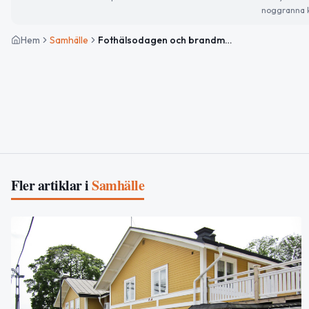
noggranna k
Hem
Samhälle
Fothälsodagen och brandmännens dag – så ser måndagen ut
Fler artiklar i
Samhälle