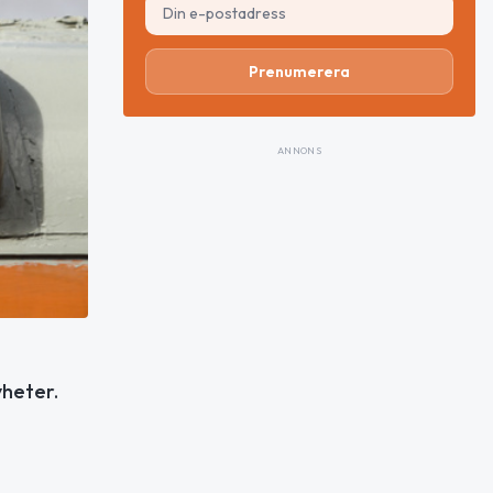
Prenumerera
ANNONS
yheter.