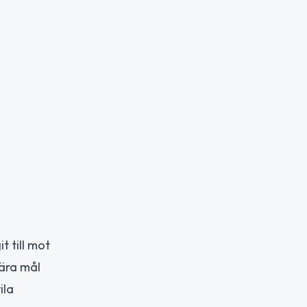
t till mot
tära mål
ila