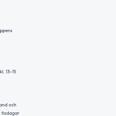
oppens
l. 13–15
land och
å tisdagar