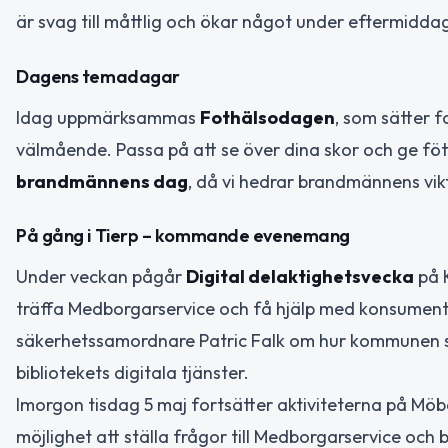
är svag till måttlig och ökar något under eftermidda
Dagens temadagar
Idag uppmärksammas
Fothälsodagen
, som sätter f
välmående. Passa på att se över dina skor och ge föt
brandmännens dag
, då vi hedrar brandmännens vikt
På gång i Tierp – kommande evenemang
Under veckan pågår
Digital delaktighetsvecka
på K
träffa Medborgarservice och få hjälp med konsumentf
säkerhetssamordnare Patric Falk om hur kommunen st
bibliotekets digitala tjänster.
Imorgon tisdag 5 maj fortsätter aktiviteterna på Mö
möjlighet att ställa frågor till Medborgarservice och 