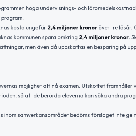
programmen höga undervisnings- och läromedelskostnad
 program.
äknas kosta ungefär
2,4 miljoner kronor
över tre läsår.
 beräknas kommunen spara omkring
2,4 miljoner kronor
. S
ttningar, men även då uppskattas en besparing på upp 
ernas möjlighet att nå examen. Utskottet framhåller v
rioden, så att de berörda eleverna kan söka andra pro
ds inom samverkansområdet bedöms förslaget inte ge 