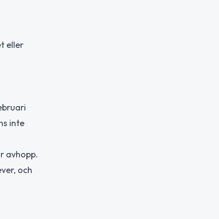
 eller
ebruari
s inte
ör avhopp.
ever, och