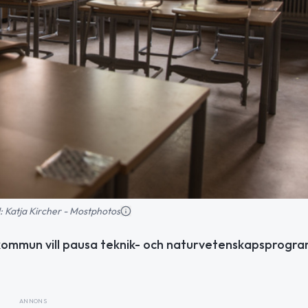
ld: Katja Kircher - Mostphotos
ps kommun vill pausa teknik- och naturvetenskapsprog
ANNONS