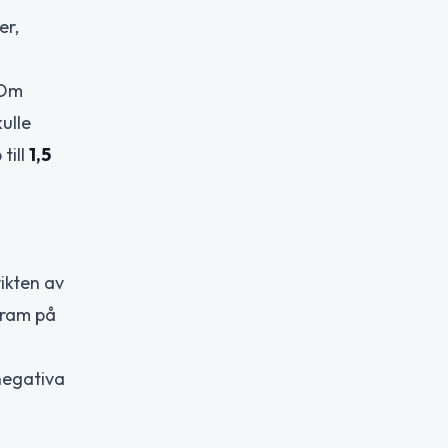
er,
 Om
kulle
till
1,5
ikten av
gram på
negativa