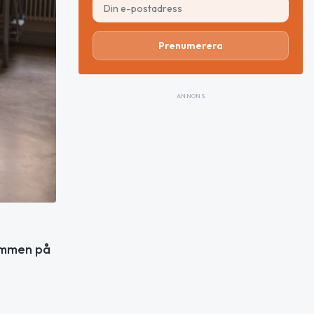
Prenumerera
ANNONS
rammen på