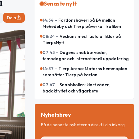
n
Senaste nytt
Dela
14:34
–
Fordonshaveri på E4 mellan
Mehedeby och Tierp påverkar trafiken
08:24
–
Veckans mest lästa artiklar på
TierpsNytt
07:43
–
Dagens snabba: väder,
temadagar och internationell uppdatering
14:37
–
Tierp Arena: Motorns hemmaplan
som sätter Tierp på kartan
07:47
–
Snabbkollen: klart väder,
badaktivitet och vägarbete
Nyhetsbrev
Få de senaste nyheterna direkt i din inkorg.