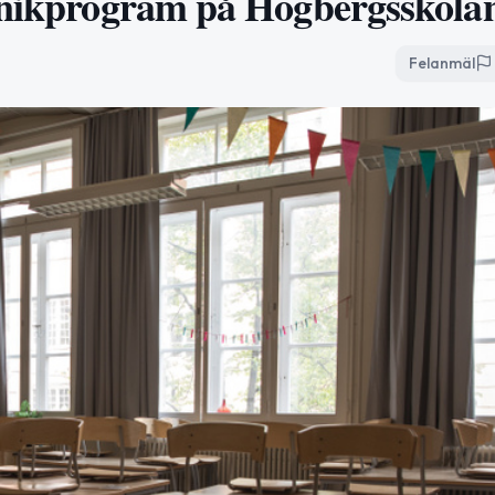
eknikprogram på Högbergsskola
Felanmäl