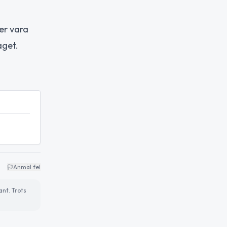
ver vara
aget.
Anmäl fel
ant. Trots