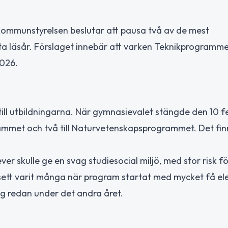
t kommunstyrelsen beslutar att pausa två av de mest
läsår. Förslaget innebär att varken Teknikprogrammet
026.
 till utbildningarna. När gymnasievalet stängde den 10 f
ammet och två till Naturvetenskapsprogrammet. Det finn
r skulle ge en svag studiesocial miljö, med stor risk f
 sett varit många när program startat med mycket få el
ing redan under det andra året.