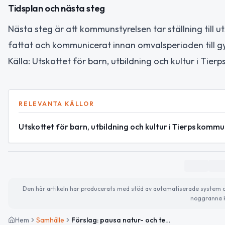
Tidsplan och nästa steg
Nästa steg är att kommunstyrelsen tar ställning till u
fattat och kommunicerat innan omvalsperioden till g
Källa: Utskottet för barn, utbildning och kultur i T
RELEVANTA KÄLLOR
Utskottet för barn, utbildning och kultur i Tierps kom
Den här artikeln har producerats med stöd av automatiserade system och 
noggranna k
Hem
Samhälle
Förslag: pausa natur- och teknikprogram på Högbergsskolan