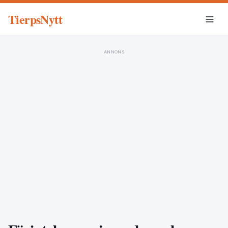
TierpsNytt
ANNONS