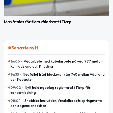
Man åtalas för flera våldsbrott i Tierp
Senaste nytt
16:06
–
Vägarbete med kabelarbete på väg 777 mellan
Konradslund och Knöding
14:35
–
Nedfallet träd blockerar väg 740 mellan Västland
och Kobacken
09:02
–
Nytt holdingbolag registrerat i Tierp för
koncernledning
08:04
–
Snabbkollen: väder, Vendelbadets springmatta
och dagens snackisar