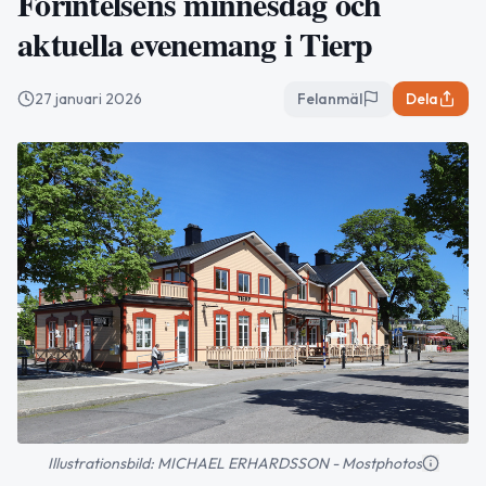
Förintelsens minnesdag och
aktuella evenemang i Tierp
27 januari 2026
Felanmäl
Dela
Illustrationsbild: MICHAEL ERHARDSSON - Mostphotos