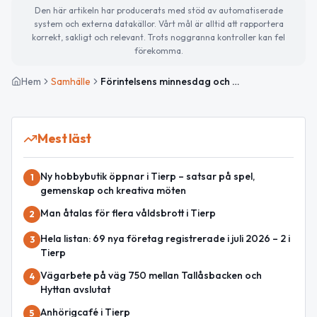
Den här artikeln har producerats med stöd av automatiserade
system och externa datakällor. Vårt mål är alltid att rapportera
korrekt, sakligt och relevant. Trots noggranna kontroller kan fel
förekomma.
Hem
Samhälle
Förintelsens minnesdag och aktuella evenemang i Tierp
Mest läst
Ny hobbybutik öppnar i Tierp – satsar på spel,
1
gemenskap och kreativa möten
Man åtalas för flera våldsbrott i Tierp
2
Hela listan: 69 nya företag registrerade i juli 2026 – 2 i
3
Tierp
Vägarbete på väg 750 mellan Tallåsbacken och
4
Hyttan avslutat
Anhörigcafé i Tierp
5