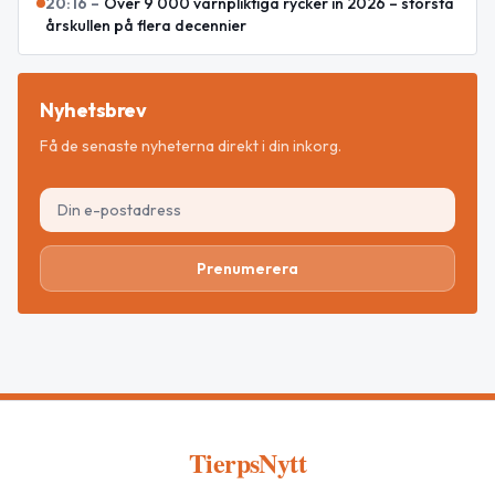
20:16
–
Över 9 000 värnpliktiga rycker in 2026 – största
årskullen på flera decennier
Nyhetsbrev
Få de senaste nyheterna direkt i din inkorg.
Prenumerera
TierpsNytt