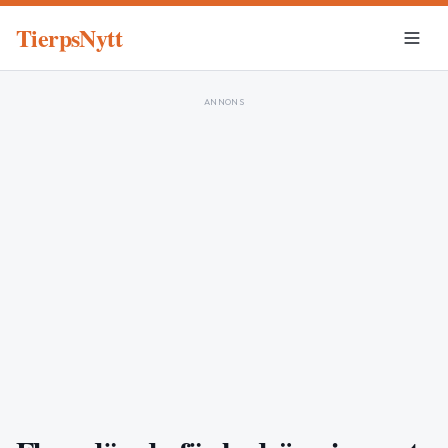
TierpsNytt
ANNONS