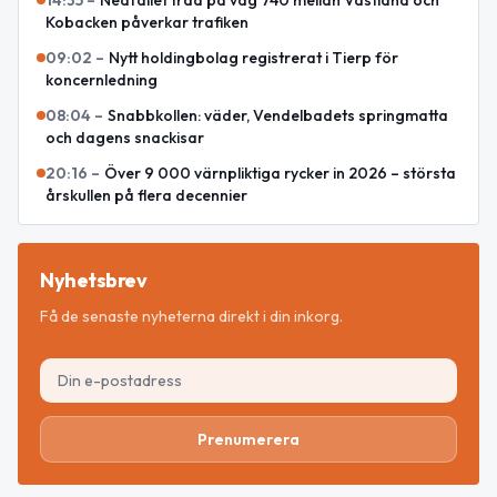
14:35
–
Nedfallet träd på väg 740 mellan Västland och
Kobacken påverkar trafiken
09:02
–
Nytt holdingbolag registrerat i Tierp för
koncernledning
08:04
–
Snabbkollen: väder, Vendelbadets springmatta
och dagens snackisar
20:16
–
Över 9 000 värnpliktiga rycker in 2026 – största
årskullen på flera decennier
Nyhetsbrev
Få de senaste nyheterna direkt i din inkorg.
Prenumerera