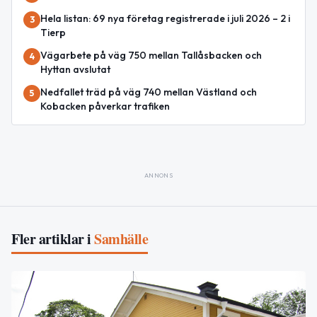
Hela listan: 69 nya företag registrerade i juli 2026 – 2 i
3
Tierp
Vägarbete på väg 750 mellan Tallåsbacken och
4
Hyttan avslutat
Nedfallet träd på väg 740 mellan Västland och
5
Kobacken påverkar trafiken
ANNONS
Fler artiklar i
Samhälle