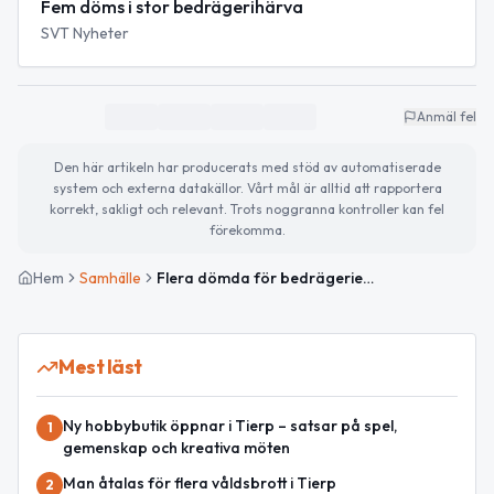
Fem döms i stor bedrägerihärva
SVT Nyheter
Anmäl fel
Den här artikeln har producerats med stöd av automatiserade
system och externa datakällor. Vårt mål är alltid att rapportera
korrekt, sakligt och relevant. Trots noggranna kontroller kan fel
förekomma.
Hem
Samhälle
Flera dömda för bedrägerier mot äldre i Uppsala län
Mest läst
Ny hobbybutik öppnar i Tierp – satsar på spel,
1
gemenskap och kreativa möten
Man åtalas för flera våldsbrott i Tierp
2