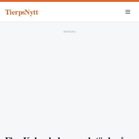
TierpsNytt
ANNONS