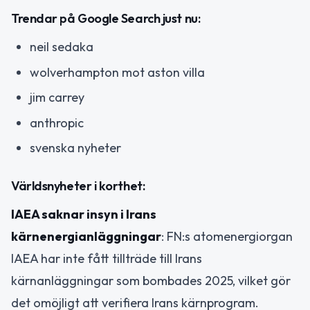
Trendar på Google Search just nu:
neil sedaka
wolverhampton mot aston villa
jim carrey
anthropic
svenska nyheter
Världsnyheter i korthet:
IAEA saknar insyn i Irans
kärnenergianläggningar
: FN:s atomenergiorgan
IAEA har inte fått tillträde till Irans
kärnanläggningar som bombades 2025, vilket gör
det omöjligt att verifiera Irans kärnprogram.