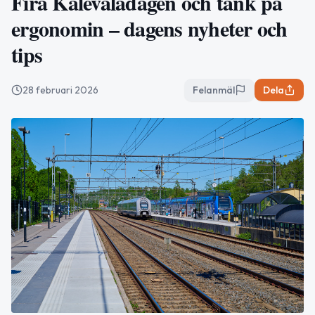
Fira Kalevaladagen och tänk på
ergonomin – dagens nyheter och
tips
28 februari 2026
Felanmäl
Dela