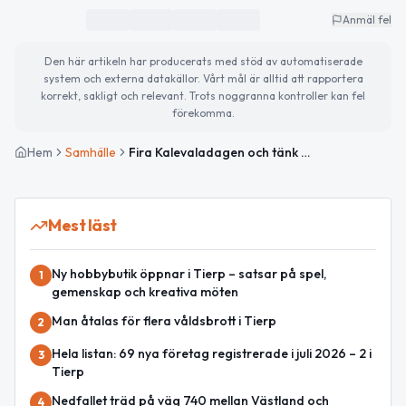
Anmäl fel
Den här artikeln har producerats med stöd av automatiserade
system och externa datakällor. Vårt mål är alltid att rapportera
korrekt, sakligt och relevant. Trots noggranna kontroller kan fel
förekomma.
Hem
Samhälle
Fira Kalevaladagen och tänk på ergonomin – dagens nyheter och tips
Mest läst
Ny hobbybutik öppnar i Tierp – satsar på spel,
1
gemenskap och kreativa möten
Man åtalas för flera våldsbrott i Tierp
2
Hela listan: 69 nya företag registrerade i juli 2026 – 2 i
3
Tierp
Nedfallet träd på väg 740 mellan Västland och
4