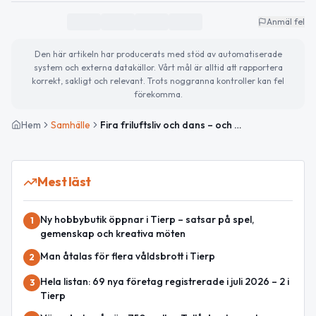
Anmäl fel
Den här artikeln har producerats med stöd av automatiserade
system och externa datakällor. Vårt mål är alltid att rapportera
korrekt, sakligt och relevant. Trots noggranna kontroller kan fel
förekomma.
Hem
Samhälle
Fira friluftsliv och dans – och håll koll på elpriset idag
Mest läst
Ny hobbybutik öppnar i Tierp – satsar på spel,
1
gemenskap och kreativa möten
Man åtalas för flera våldsbrott i Tierp
2
Hela listan: 69 nya företag registrerade i juli 2026 – 2 i
3
Tierp