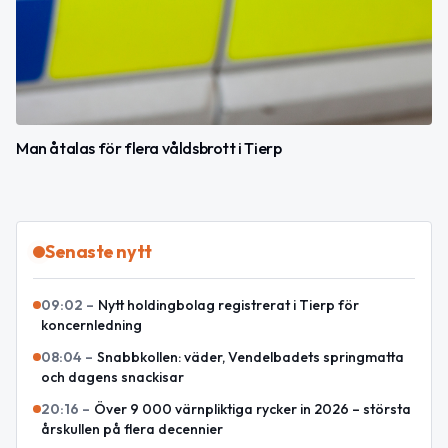
Man åtalas för flera våldsbrott i Tierp
Senaste nytt
09:02
–
Nytt holdingbolag registrerat i Tierp för
koncernledning
08:04
–
Snabbkollen: väder, Vendelbadets springmatta
och dagens snackisar
20:16
–
Över 9 000 värnpliktiga rycker in 2026 – största
årskullen på flera decennier