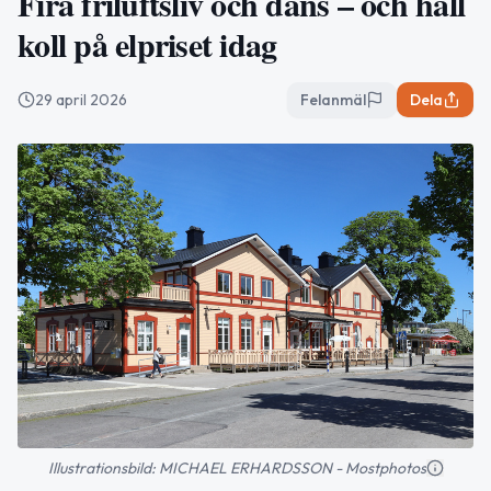
Fira friluftsliv och dans – och håll
koll på elpriset idag
29 april 2026
Felanmäl
Dela
Illustrationsbild: MICHAEL ERHARDSSON - Mostphotos