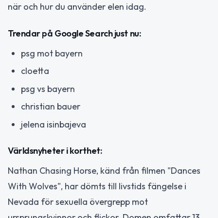
när och hur du använder elen idag.
Trendar på Google Search just nu:
psg mot bayern
cloetta
psg vs bayern
christian bauer
jelena isinbajeva
Världsnyheter i korthet:
Nathan Chasing Horse, känd från filmen "Dances
With Wolves", har dömts till livstids fängelse i
Nevada för sexuella övergrepp mot
ursprungskvinnor och flickor. Domen omfattar 13