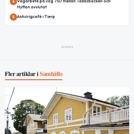
Vägarbete på väg 750 mellan Tallåsbacken och
4
Hyttan avslutat
Anhörigcafé i Tierp
5
ANNONS
Fler artiklar i
Samhälle