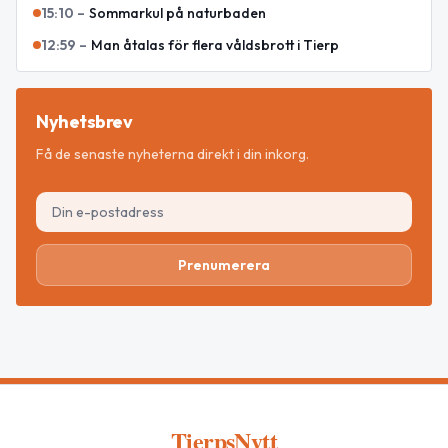
15:10
–
Sommarkul på naturbaden
12:59
–
Man åtalas för flera våldsbrott i Tierp
Nyhetsbrev
Få de senaste nyheterna direkt i din inkorg.
Prenumerera
TierpsNytt