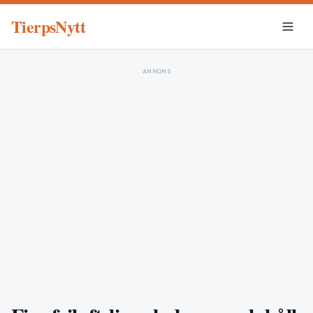
TierpsNytt
ANNONS