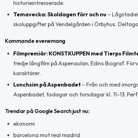
historieintresserade.
Temavecka: Skoldagen förr och nu
– Lågstadiel
skoluppgifter på Vendelgården i Örbyhus. Deltagar
Kommande evenemang
Filmpremiär: KONSTKUPPEN med Tierps Film
tredje långfilm på Aspenaulan, Edins Biograf. Fö
karaktärer.
Lunchsim på Aspenbadet
– Från och med imorgon
Aspenbadet, tisdagar och torsdagar kl. 11–13. Perfe
Trendar på Google Search just nu:
ekonomi
barcelona mot real madrid