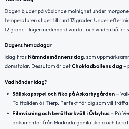
Dagen bjuder på växlande molnighet under morgonen 
temperaturen stiger till runt 13 grader. Under efterm
12 grader. Ingen nederbörd väntas och vinden håller sig
Dagens temadagar
Idag firas
Nämndemännens dag
, som uppmärksamma
domstolar. Dessutom är det
Chokladbollens dag
– 
Vad händer idag?
Sällskapsspel och fika på Åskarbygården
– Väl
Tolftaliden 6 i Tierp. Perfekt för dig som vill trä
Filmvisning och berättarkväll i Örbyhus
– På Ve
dokumentär från Morkarla gamla skola och berättar