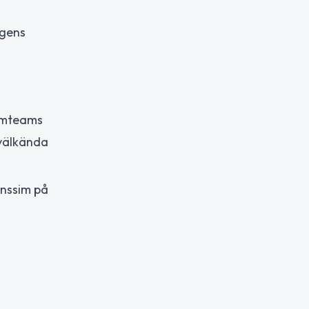
agens
ilmteams
 välkända
onssim på