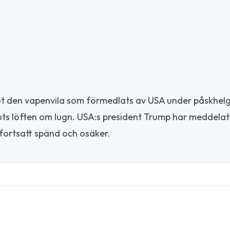
ot den vapenvila som förmedlats av USA under påskhel
rots löften om lugn. USA:s president Trump har meddelat
 fortsatt spänd och osäker.