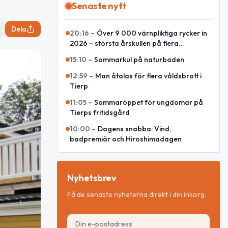
Senaste nytt
Dela
20:16
–
Över 9 000 värnpliktiga rycker in
2026 – största årskullen på flera
decennier
15:10
–
Sommarkul på naturbaden
12:59
–
Man åtalas för flera våldsbrott i
Tierp
11:05
–
Sommaröppet för ungdomar på
Tierps fritidsgård
10:00
–
Dagens snabba: Vind,
badpremiär och Hiroshimadagen
Nyhetsbrev
Få de senaste nyheterna direkt i din inkorg.