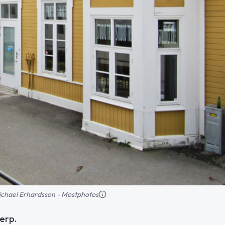
 Michael Erhardsson - Mostphotos
ierp.