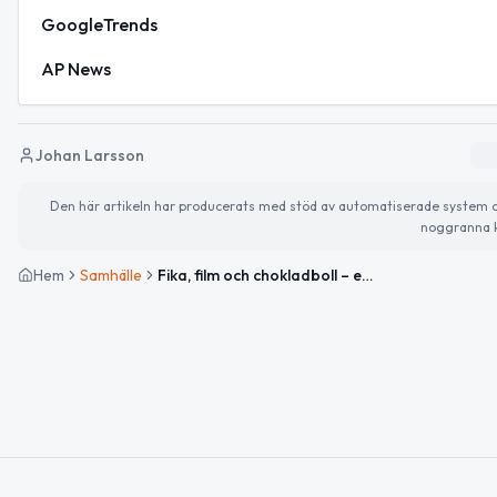
GoogleTrends
AP News
Johan Larsson
Den här artikeln har producerats med stöd av automatiserade system och 
noggranna k
Hem
Samhälle
Fika, film och chokladboll – en dag för gemenskap