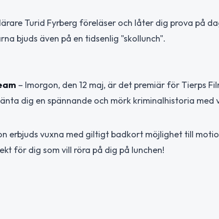
ärare Turid Fyrberg föreläser och låter dig prova på d
na bjuds även på en tidsenlig "skollunch".
team
– Imorgon, den 12 maj, är det premiär för Tierps F
rvänta dig en spännande och mörk kriminalhistoria med
 erbjuds vuxna med giltigt badkort möjlighet till moti
kt för dig som vill röra på dig på lunchen!