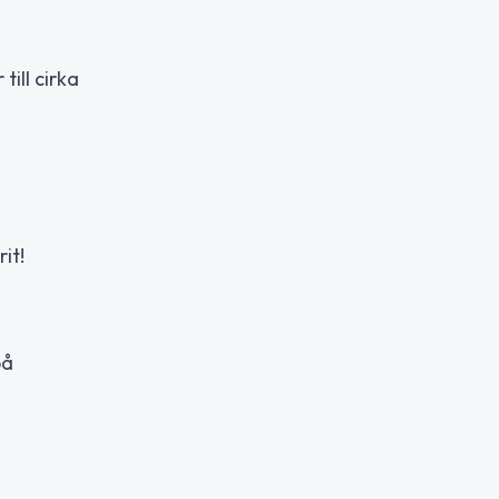
ill cirka
it!
på