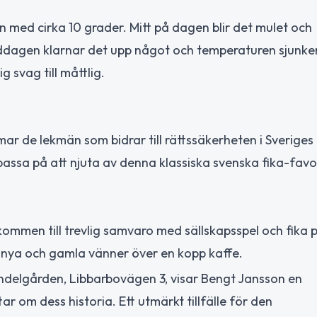
med cirka 10 grader. Mitt på dagen blir det mulet och
iddagen klarnar det upp något och temperaturen sjunker t
 svag till måttlig.
r de lekmän som bidrar till rättssäkerheten i Sveriges
passa på att njuta av denna klassiska svenska fika-favor
kommen till trevlig samvaro med sällskapsspel och fika 
ffa nya och gamla vänner över en kopp kaffe.
ndelgården, Libbarbovägen 3, visar Bengt Jansson en
 om dess historia. Ett utmärkt tillfälle för den