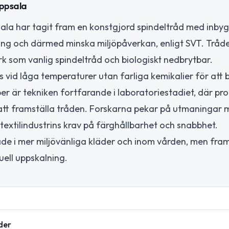
Uppsala
psala har tagit fram en konstgjord spindeltråd med inby
ing och därmed minska miljöpåverkan, enligt SVT. Tråd
stark som vanlig spindeltråd och biologiskt nedbrytbar.
vid låga temperaturer utan farliga kemikalier för att 
r är tekniken fortfarande i laboratoriestadiet, där pr
 att framställa tråden. Forskarna pekar på utmaningar 
textilindustrins krav på färghållbarhet och snabbhet.
e i mer miljövänliga kläder och inom vården, men fram
uell uppskalning.
der