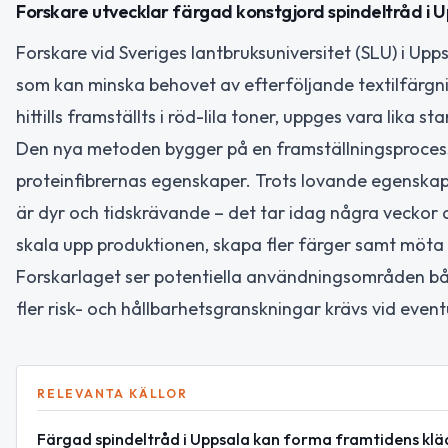
Forskare utvecklar färgad konstgjord spindeltråd i 
Forskare vid Sveriges lantbruksuniversitet (SLU) i Up
som kan minska behovet av efterföljande textilfärgn
hittills framställts i röd-lila toner, uppges vara lika 
Den nya metoden bygger på en framställningsprocess 
proteinfibrernas egenskaper. Trots lovande egenskape
är dyr och tidskrävande – det tar idag några veckor
skala upp produktionen, skapa fler färger samt möta 
Forskarlaget ser potentiella användningsområden båd
fler risk- och hållbarhetsgranskningar krävs vid event
RELEVANTA KÄLLOR
Färgad spindeltråd i Uppsala kan forma framtidens klä