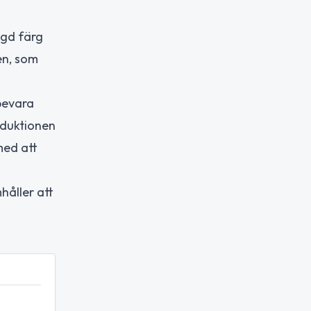
ggd färg
en, som
bevara
oduktionen
med att
håller att