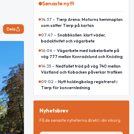
Senaste nytt
14:37
–
Tierp Arena: Motorns hemmaplan
som sätter Tierp på kartan
Dela
07:47
–
Snabbkollen: klart väder,
badaktivitet och vägarbete
16:06
–
Vägarbete med kabelarbete på
väg 777 mellan Konradslund och Knöding
14:35
–
Nedfallet träd på väg 740 mellan
Västland och Kobacken påverkar trafiken
09:02
–
Nytt holdingbolag registrerat i
Tierp för koncernledning
Nyhetsbrev
Få de senaste nyheterna direkt i din inkorg.