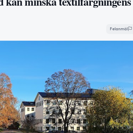
d kan minska textilfärgningens
Felanmäl