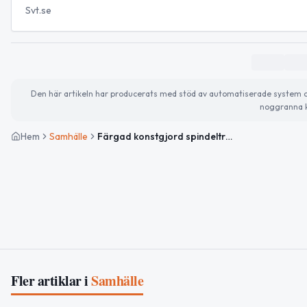
Svt.se
Den här artikeln har producerats med stöd av automatiserade system och 
noggranna k
Hem
Samhälle
Färgad konstgjord spindeltråd kan minska textilfärgningens miljöpåverkan
Fler artiklar i
Samhälle