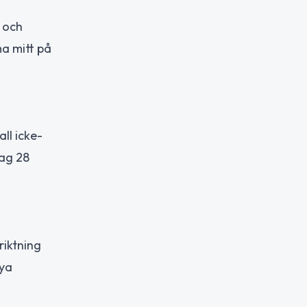
 och
ma mitt på
ll icke-
dag 28
riktning
nya