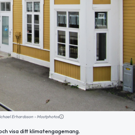
 Michael Erhardsson - Mostphotos
och visa ditt klimatengagemang.