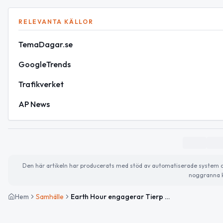
RELEVANTA KÄLLOR
TemaDagar.se
GoogleTrends
Trafikverket
AP News
Den här artikeln har producerats med stöd av automatiserade system och 
noggranna k
Hem
Samhälle
Earth Hour engagerar Tierp – släck lampan för klimatet ikväll