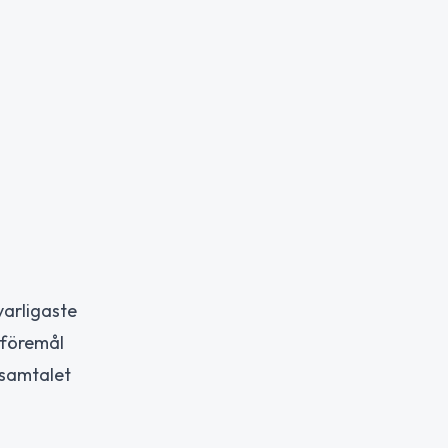
varligaste
 föremål
a samtalet