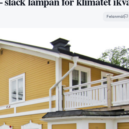
släck lampan för klimatet ikvä
Felanmäl