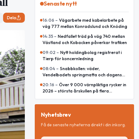
ll
Senaste nytt
Dela
16:06
–
Vägarbete med kabelarbete på
väg 777 mellan Konradslund och Knöding
14:35
–
Nedfallet träd på väg 740 mellan
Västland och Kobacken påverkar trafiken
09:02
–
Nytt holdingbolag registrerat i
Tierp för koncernledning
08:04
–
Snabbkollen: väder,
Vendelbadets springmatta och dagens
snackisar
20:16
–
Över 9 000 värnpliktiga rycker in
2026 – största årskullen på flera
decennier
Nyhetsbrev
Få de senaste nyheterna direkt i din inkorg.