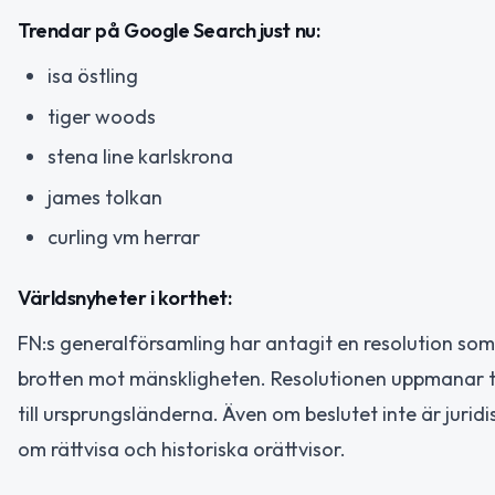
Trendar på Google Search just nu:
isa östling
tiger woods
stena line karlskrona
james tolkan
curling vm herrar
Världsnyheter i korthet:
FN:s generalförsamling har antagit en resolution so
brotten mot mänskligheten. Resolutionen uppmanar ti
till ursprungsländerna. Även om beslutet inte är jurid
om rättvisa och historiska orättvisor.