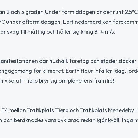
n 2 och 5 grader. Under förmiddagen är det runt 2,5°C
 4,5°C under eftermiddagen. Lätt nederbörd kan förekom
 svag till måttlig och håller sig kring 3–4 m/s.
anifestationen där hushåll, företag och städer släcker a
 engagemang för klimatet. Earth Hour infaller idag, lör
h visa att Tierp bryr sig om planetens framtid!
E4 mellan Trafikplats Tierp och Trafikplats Mehedeby i 
n och beräknades vara avklarad redan igår kväll. Inga 