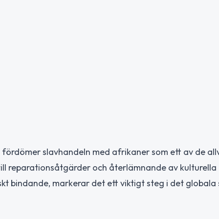
m fördömer slavhandeln med afrikaner som ett av de all
ll reparationsåtgärder och återlämnande av kulturella
iskt bindande, markerar det ett viktigt steg i det global