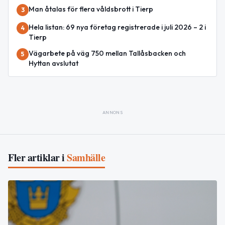
Man åtalas för flera våldsbrott i Tierp
3
Hela listan: 69 nya företag registrerade i juli 2026 – 2 i
4
Tierp
Vägarbete på väg 750 mellan Tallåsbacken och
5
Hyttan avslutat
ANNONS
Fler artiklar i
Samhälle