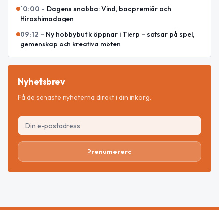
10:00
–
Dagens snabba: Vind, badpremiär och
Hiroshimadagen
09:12
–
Ny hobbybutik öppnar i Tierp – satsar på spel,
gemenskap och kreativa möten
Nyhetsbrev
Få de senaste nyheterna direkt i din inkorg.
Prenumerera