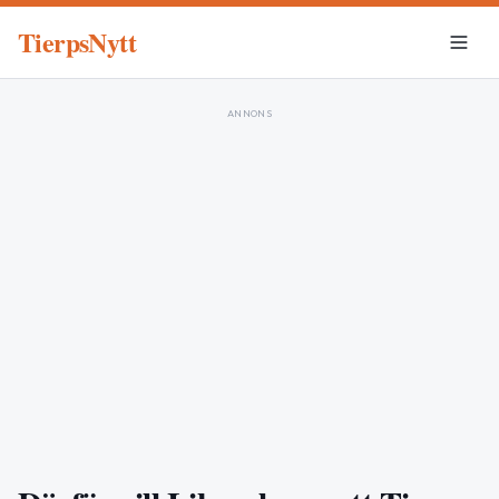
TierpsNytt
ANNONS