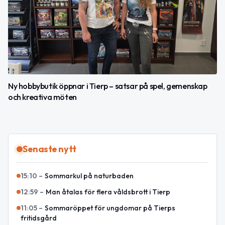
Ny hobbybutik öppnar i Tierp – satsar på spel, gemenskap
och kreativa möten
Senaste nytt
15:10
–
Sommarkul på naturbaden
12:59
–
Man åtalas för flera våldsbrott i Tierp
11:05
–
Sommaröppet för ungdomar på Tierps
fritidsgård