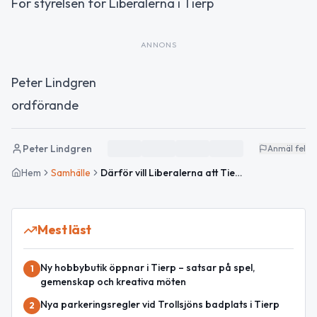
För styrelsen för Liberalerna i Tierp
ANNONS
Peter Lindgren
ordförande
Peter Lindgren
Anmäl fel
Hem
Samhälle
Därför vill Liberalerna att Tierps kommun tar tillbaka kontrollen över sina lokaler
Mest läst
Ny hobbybutik öppnar i Tierp – satsar på spel,
1
gemenskap och kreativa möten
Nya parkeringsregler vid Trollsjöns badplats i Tierp
2