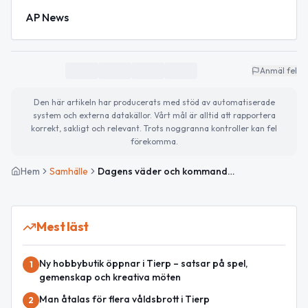
AP News
Anmäl fel
Den här artikeln har producerats med stöd av automatiserade
system och externa datakällor. Vårt mål är alltid att rapportera
korrekt, sakligt och relevant. Trots noggranna kontroller kan fel
förekomma.
Hem
Samhälle
Dagens väder och kommande evenemang i Tierp
Mest läst
Ny hobbybutik öppnar i Tierp – satsar på spel,
1
gemenskap och kreativa möten
Man åtalas för flera våldsbrott i Tierp
2