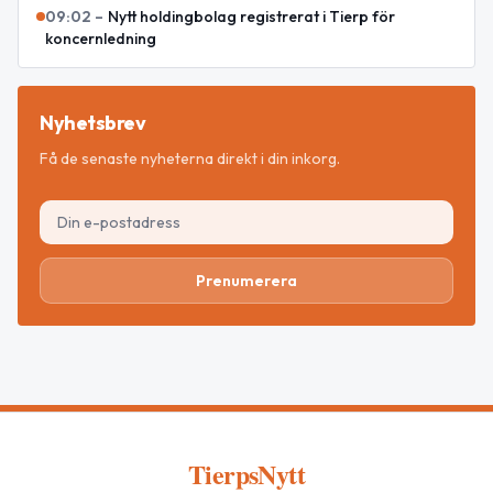
09:02
–
Nytt holdingbolag registrerat i Tierp för
koncernledning
Nyhetsbrev
Få de senaste nyheterna direkt i din inkorg.
Prenumerera
TierpsNytt