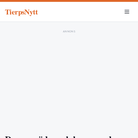
TierpsNytt
ANNONS