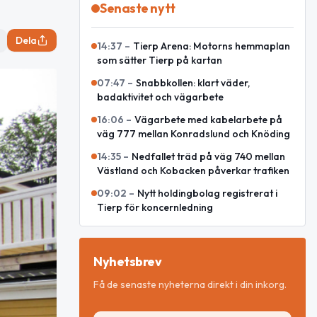
Senaste nytt
Dela
14:37
–
Tierp Arena: Motorns hemmaplan
som sätter Tierp på kartan
07:47
–
Snabbkollen: klart väder,
badaktivitet och vägarbete
16:06
–
Vägarbete med kabelarbete på
väg 777 mellan Konradslund och Knöding
14:35
–
Nedfallet träd på väg 740 mellan
Västland och Kobacken påverkar trafiken
09:02
–
Nytt holdingbolag registrerat i
Tierp för koncernledning
Nyhetsbrev
Få de senaste nyheterna direkt i din inkorg.