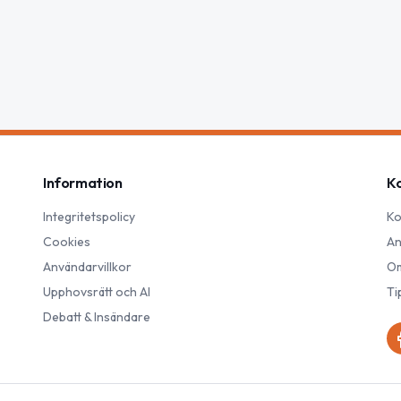
Information
K
Integritetspolicy
Ko
Cookies
An
Användarvillkor
Om
Upphovsrätt och AI
Ti
Debatt & Insändare