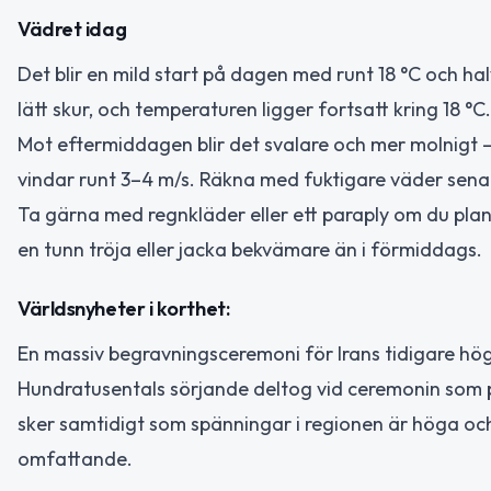
Vädret idag
Det blir en mild start på dagen med runt 18 °C och
lätt skur, och temperaturen ligger fortsatt kring 18 °C.
Mot eftermiddagen blir det svalare och mer molnigt 
vindar runt 3–4 m/s. Räkna med fuktigare väder sen
Ta gärna med regnkläder eller ett paraply om du pla
en tunn tröja eller jacka bekvämare än i förmiddags.
Världsnyheter i korthet:
En massiv begravningsceremoni för Irans tidigare hög
Hundratusentals sörjande deltog vid ceremonin som p
sker samtidigt som spänningar i regionen är höga och
omfattande.