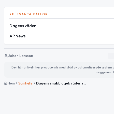
RELEVANTA KÄLLOR
Dagens väder
AP News
Johan Larsson
Den här artikeln har producerats med stöd av automatiserade system och 
noggranna k
Hem
Samhälle
Dagens snabbläget: väder, råd och korta nyheter