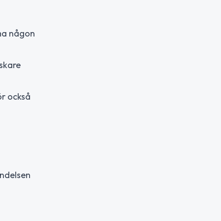
mma någon
iskare
ör också
ändelsen