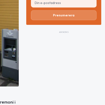
Prenumerera
ANNONS
remoni i