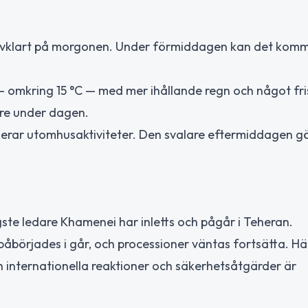
 halvklart på morgonen. Under förmiddagen kan det ko
— omkring 15 °C — med mer ihållande regn och något fr
are under dagen.
nerar utomhusaktiviteter. Den svalare eftermiddagen g
ste ledare Khamenei har inletts och pågår i Teheran.
åbörjades i går, och processioner väntas fortsätta. H
 internationella reaktioner och säkerhetsåtgärder är