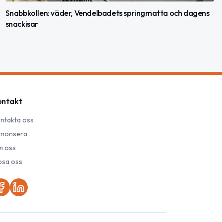
Snabbkollen: väder, Vendelbadets springmatta och dagens
snackisar
ontakt
ntakta oss
nonsera
 oss
psa oss