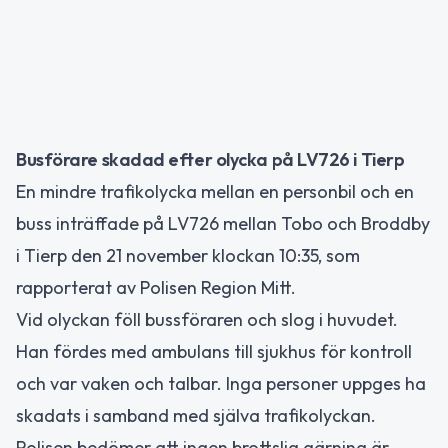
Busförare skadad efter olycka på LV726 i Tierp
En mindre trafikolycka mellan en personbil och en
buss inträffade på LV726 mellan Tobo och Broddby
i Tierp den 21 november klockan 10:35, som
rapporterat av Polisen Region Mitt.
Vid olyckan föll bussföraren och slog i huvudet.
Han fördes med ambulans till sjukhus för kontroll
och var vaken och talbar. Inga personer uppges ha
skadats i samband med själva trafikolyckan.
Polisen bedömer att ingen brottslig gärning är