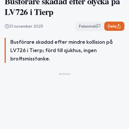
Busförare skadad efter olycka på
LV726 i Tierp
21 november 2025
Felanmäl
Dela
Busförare skadad efter mindre kollision på
LV726 i Tierp; förd till sjukhus, ingen
brottsmisstanke.
ANNONS