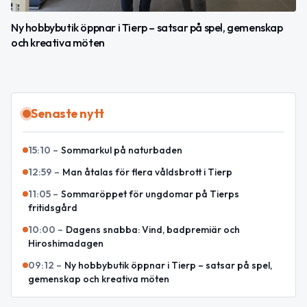
Ny hobbybutik öppnar i Tierp – satsar på spel, gemenskap
och kreativa möten
Senaste nytt
15:10
–
Sommarkul på naturbaden
12:59
–
Man åtalas för flera våldsbrott i Tierp
11:05
–
Sommaröppet för ungdomar på Tierps
fritidsgård
10:00
–
Dagens snabba: Vind, badpremiär och
Hiroshimadagen
09:12
–
Ny hobbybutik öppnar i Tierp – satsar på spel,
gemenskap och kreativa möten