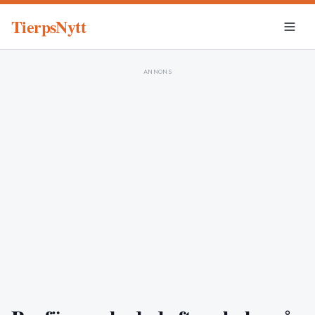
TierpsNytt
ANNONS