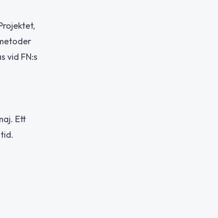
rojektet,
 metoder
s vid FN:s
aj. Ett
tid.