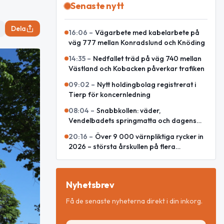
Senaste nytt
Dela
16:06
–
Vägarbete med kabelarbete på
väg 777 mellan Konradslund och Knöding
14:35
–
Nedfallet träd på väg 740 mellan
Västland och Kobacken påverkar trafiken
09:02
–
Nytt holdingbolag registrerat i
Tierp för koncernledning
08:04
–
Snabbkollen: väder,
Vendelbadets springmatta och dagens
snackisar
20:16
–
Över 9 000 värnpliktiga rycker in
2026 – största årskullen på flera
decennier
Nyhetsbrev
Få de senaste nyheterna direkt i din inkorg.