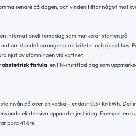
komma senare på dagen, och vinden tilltar något mot kvä
en internationell temadag som markerar starten på
runt om i landet arrangerar aktiviteter och öppet hus. 
bara njut av stämningen vid vattnet.
 obstetrisk fistula
, en FN-instiftad dag som uppmär
 lägsta nivån på över en vecka – endast 0,37 kr/kWh. Det 
r använda elintensiva apparater just idag. Exempel: en d
tar bara 41 öre.