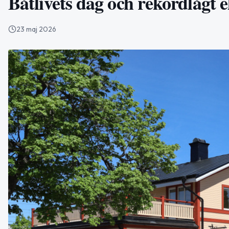
Båtlivets dag och rekordlågt el
23 maj 2026