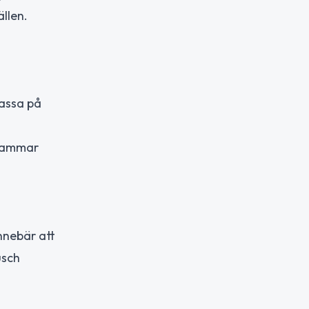
llen.
Passa på
ksammar
innebär att
usch