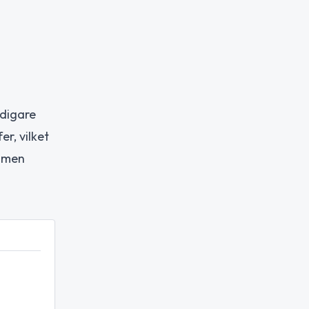
idigare
r, vilket
, men