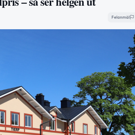
pris – så ser helgen ut
Felanmäl