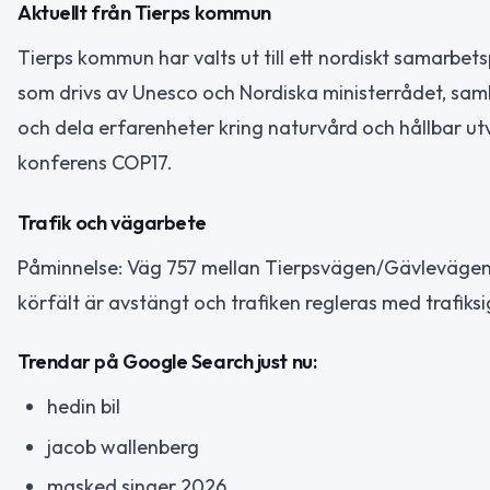
Aktuellt från Tierps kommun
Tierps kommun har valts ut till ett nordiskt samarbets
som drivs av Unesco och Nordiska ministerrådet, sam
och dela erfarenheter kring naturvård och hållbar ut
konferens COP17.
Trafik och vägarbete
Påminnelse: Väg 757 mellan Tierpsvägen/Gävlevägen o
körfält är avstängt och trafiken regleras med trafiks
Trendar på Google Search just nu:
hedin bil
jacob wallenberg
masked singer 2026