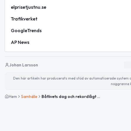
elprisetjustnu.se
Trafikverket
GoogleTrends
AP News
Johan Larsson
Den här artikeln har producerats med stöd av automatiserade system och 
noggranna k
Hem
Samhälle
Båtlivets dag och rekordlågt elpris – så ser helgen ut