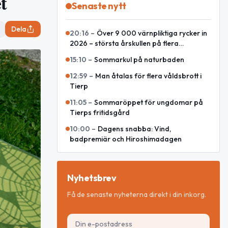
t
Senaste nytt
Dela
20:16
–
Över 9 000 värnpliktiga rycker in
2026 – största årskullen på flera
decennier
15:10
–
Sommarkul på naturbaden
12:59
–
Man åtalas för flera våldsbrott i
Tierp
11:05
–
Sommaröppet för ungdomar på
Tierps fritidsgård
10:00
–
Dagens snabba: Vind,
badpremiär och Hiroshimadagen
Nyhetsbrev
Få de senaste nyheterna direkt i din inkorg.