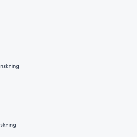
inskning
nskning