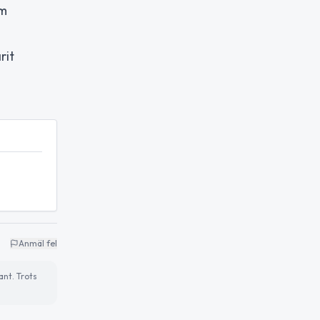
am
rit
Anmäl fel
ant. Trots