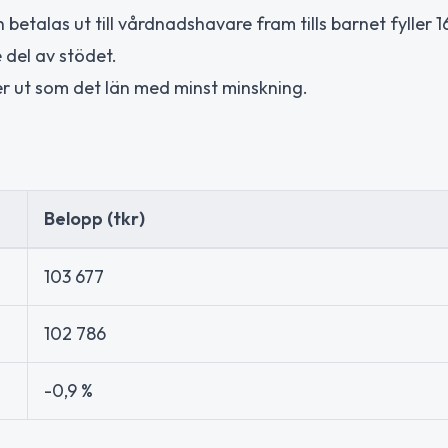
talas ut till vårdnadshavare fram tills barnet fyller 16 
 del av stödet.
er ut som det län med minst minskning.
Belopp (tkr)
103 677
102 786
-0,9 %