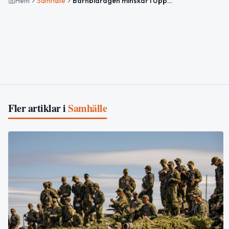
Hem
Samhälle
Barnbidragen minskar i Uppsala län – minst nedgång i landet
Fler artiklar i
Samhälle