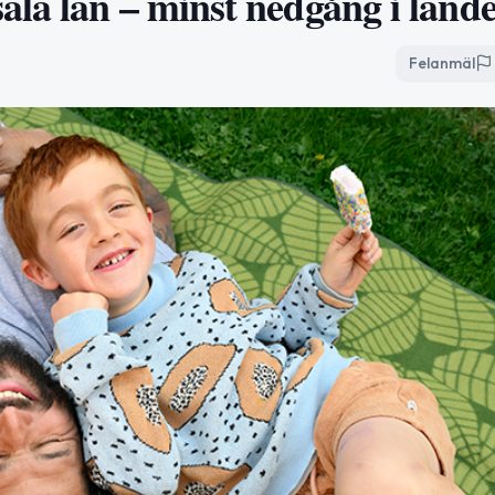
la län – minst nedgång i lande
Felanmäl