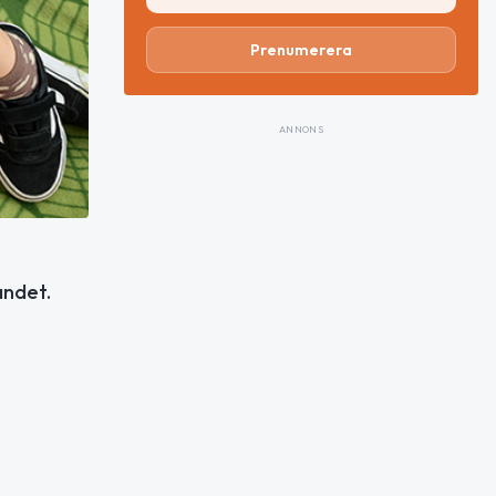
Prenumerera
ANNONS
andet.