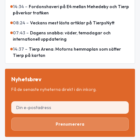
14:34
–
Fordonshaveri på E4 mellan Mehedeby och Tierp
påverkar trafiken
08:24
–
Veckans mest lästa artiklar på TierpsNytt
07:43
–
Dagens snabba: väder, temadagar och
internationell uppdatering
14:37
–
Tierp Arena: Motorns hemmaplan som sätter
Tierp på kartan
Nyhetsbrev
Få de senaste nyheterna direkt i din inkorg.
Prenumerera