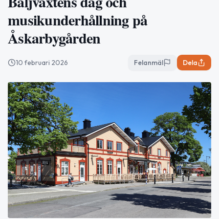
Baljväxtens dag och
musikunderhållning på
Åskarbygården
10 februari 2026
Felanmäl
Dela