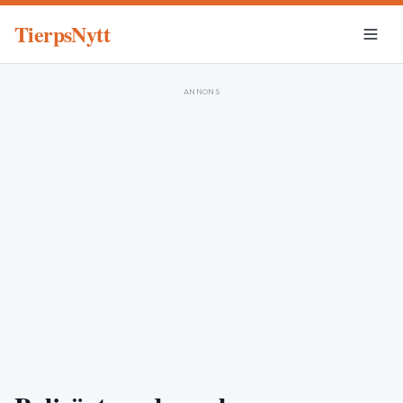
TierpsNytt
ANNONS