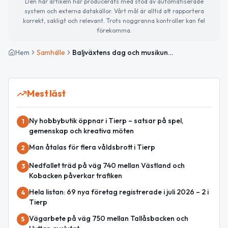
Den här artikeln har producerats med stöd av automatiserade
system och externa datakällor. Vårt mål är alltid att rapportera
korrekt, sakligt och relevant. Trots noggranna kontroller kan fel
förekomma.
Hem
Samhälle
Baljväxtens dag och musikunderhållning på Åskarbygården
Mest läst
Ny hobbybutik öppnar i Tierp – satsar på spel,
1
gemenskap och kreativa möten
Man åtalas för flera våldsbrott i Tierp
2
Nedfallet träd på väg 740 mellan Västland och
3
Kobacken påverkar trafiken
Hela listan: 69 nya företag registrerade i juli 2026 – 2 i
4
Tierp
Vägarbete på väg 750 mellan Tallåsbacken och
5