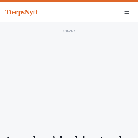
TierpsNytt
ANNONS