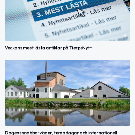
Veckans mest lästa artiklar på TierpsNytt
Dagens snabba: väder, temadagar och internationell