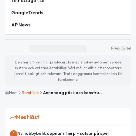
TemaDagar.se
GoogleTrends
AP News
Anmäl fel
Den här artikeln har producerats med stöd av automatiserade
system och externa datakällor. Vårt mål är alltid att rapportera
korrekt, sakligt och relevant. Trots noggranna kontroller kan fel
förekomma.
Hem
Samhälle
Annandag påsk och konstrunda – så ser dagen ut
Mest läst
Ny hobbybutik öppnar i Tierp – satsar på spel,
1