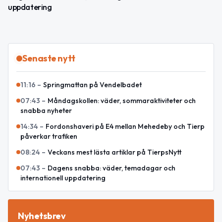
uppdatering
Senaste nytt
11:16
–
Springmattan på Vendelbadet
07:43
–
Måndagskollen: väder, sommaraktiviteter och
snabba nyheter
14:34
–
Fordonshaveri på E4 mellan Mehedeby och Tierp
påverkar trafiken
08:24
–
Veckans mest lästa artiklar på TierpsNytt
07:43
–
Dagens snabba: väder, temadagar och
internationell uppdatering
Nyhetsbrev