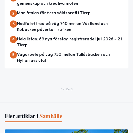
gemenskap och kreativa möten
Man åtalas för flera våldsbrott i Tierp
2
Nedfallet träd på väg 740 mellan Västland och
3
Kobacken påverkar trafiken
Hela listan: 69 nya företag registrerade i juli 2026 – 2 i
4
Tierp
Vägarbete på väg 750 mellan Tallåsbacken och
5
Hyttan avslutat
ANNONS
Fler artiklar i
Samhälle