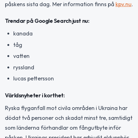
påskens sista dag. Mer information finns på
kpv.nu
.
Trendar på Google Search just nu:
kanada
tåg
vatten
ryssland
lucas pettersson
Världsnyheter i korthet:
Ryska flyganfall mot civila områden i Ukraina har
dödat två personer och skadat minst tre, samtidigt
som länderna förhandlar om fångutbyte inför
påsken. Ukrainas president har erbjudit eldupphör,