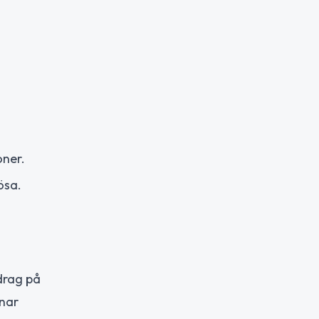
oner.
ösa.
drag på
mnar