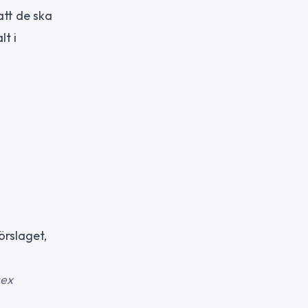
att de ska
lt i
rslaget,
sex