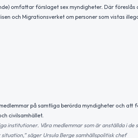
ande) omfattar förslaget sex myndigheter. Där föreslås 
Polisen och Migrationsverket om personer som vistas illega
medlemmar på samtliga berörda myndigheter och att fö
ch civilsamhället.
tliga institutioner. Våra medlemmar som är anställda i de 
ituation,” säger Ursula Berge samhällspolitisk chef