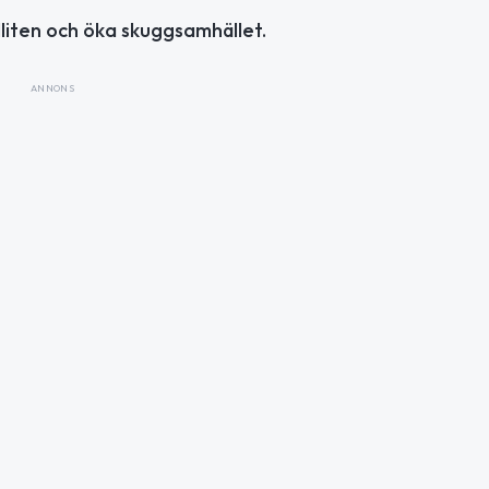
lliten och öka skuggsamhället.
ANNONS