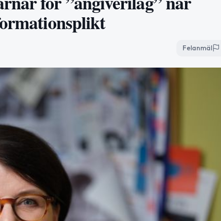
nar för ”angiverilag” när
formationsplikt
Felanmäl