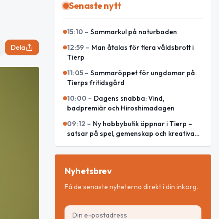
Senaste nytt
15:10
–
Sommarkul på naturbaden
Dela
12:59
–
Man åtalas för flera våldsbrott i
Tierp
11:05
–
Sommaröppet för ungdomar på
Tierps fritidsgård
10:00
–
Dagens snabba: Vind,
badpremiär och Hiroshimadagen
09:12
–
Ny hobbybutik öppnar i Tierp –
satsar på spel, gemenskap och kreativa
möten
Nyhetsbrev
Få de senaste nyheterna direkt i din inkorg.