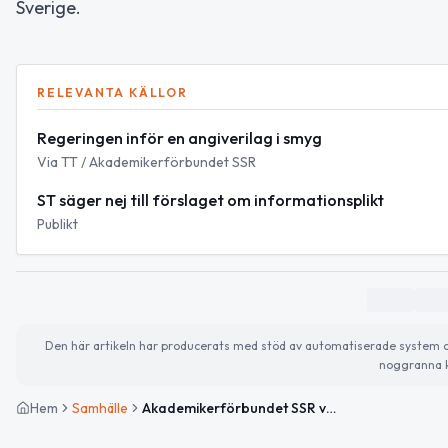
Sverige.
RELEVANTA KÄLLOR
Regeringen inför en angiverilag i smyg
Via TT / Akademikerförbundet SSR
ST säger nej till förslaget om informationsplikt
Publikt
Den här artikeln har producerats med stöd av automatiserade system och 
noggranna k
Hem
Samhälle
Akademikerförbundet SSR varnar för ”angiverilag” när regeringen går vidare med informationsplikt