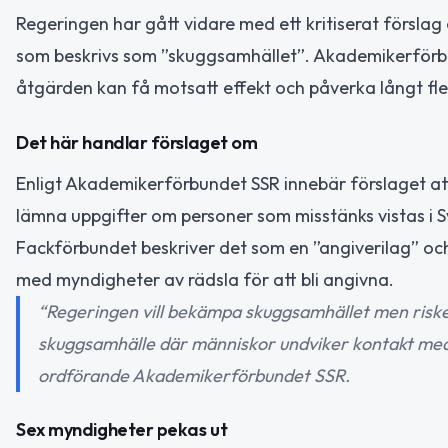
Regeringen har gått vidare med ett kritiserat förslag 
som beskrivs som ”skuggsamhället”. Akademikerförbu
åtgärden kan få motsatt effekt och påverka långt fler 
Det här handlar förslaget om
Enligt Akademikerförbundet SSR innebär förslaget att 
lämna uppgifter om personer som misstänks vistas i Sv
Fackförbundet beskriver det som en ”angiverilag” oc
med myndigheter av rädsla för att bli angivna.
“Regeringen vill bekämpa skuggsamhället men riskera
skuggsamhälle där människor undviker kontakt med m
ordförande Akademikerförbundet SSR.
Sex myndigheter pekas ut