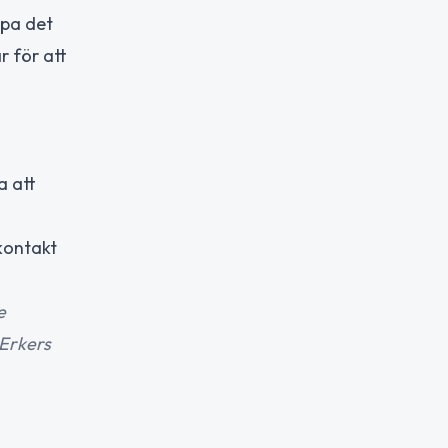
mpa det
 för att
a att
kontakt
e
 Erkers