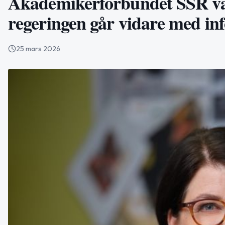
Akademikerförbundet SSR var
regeringen går vidare med in
25 mars 2026