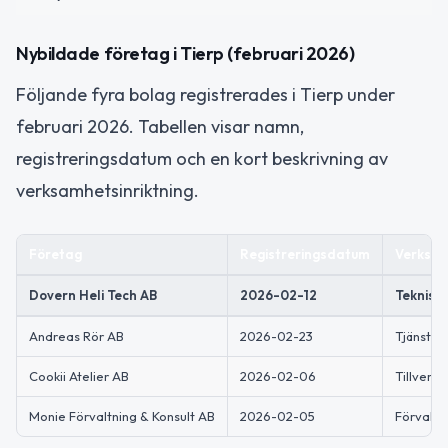
Nybildade företag i Tierp (februari 2026)
Följande fyra bolag registrerades i Tierp under
februari 2026. Tabellen visar namn,
registreringsdatum och en kort beskrivning av
verksamhetsinriktning.
Företag
Registreringsdatum
Verksam
Dovern Heli Tech AB
2026-02-12
Teknisk
Andreas Rör AB
2026-02-23
Tjänster
Cookii Atelier AB
2026-02-06
Tillverk
Monie Förvaltning & Konsult AB
2026-02-05
Förvaltn