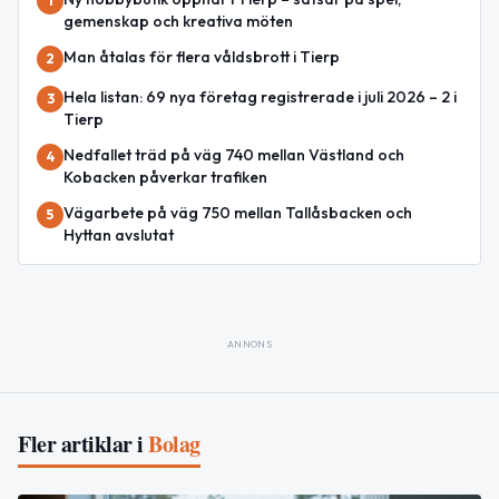
1
gemenskap och kreativa möten
Man åtalas för flera våldsbrott i Tierp
2
Hela listan: 69 nya företag registrerade i juli 2026 – 2 i
3
Tierp
Nedfallet träd på väg 740 mellan Västland och
4
Kobacken påverkar trafiken
Vägarbete på väg 750 mellan Tallåsbacken och
5
Hyttan avslutat
ANNONS
Fler artiklar i
Bolag