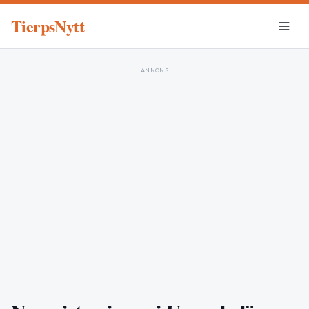
TierpsNytt
ANNONS