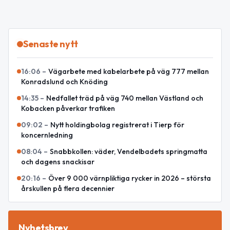
Senaste nytt
16:06
–
Vägarbete med kabelarbete på väg 777 mellan
Konradslund och Knöding
14:35
–
Nedfallet träd på väg 740 mellan Västland och
Kobacken påverkar trafiken
09:02
–
Nytt holdingbolag registrerat i Tierp för
koncernledning
08:04
–
Snabbkollen: väder, Vendelbadets springmatta
och dagens snackisar
20:16
–
Över 9 000 värnpliktiga rycker in 2026 – största
årskullen på flera decennier
Nyhetsbrev