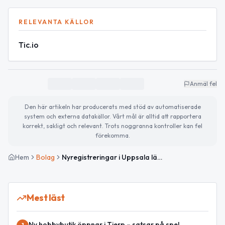
RELEVANTA KÄLLOR
Tic.io
Anmäl fel
Den här artikeln har producerats med stöd av automatiserade
system och externa datakällor. Vårt mål är alltid att rapportera
korrekt, sakligt och relevant. Trots noggranna kontroller kan fel
förekomma.
Hem
Bolag
Nyregistreringar i Uppsala län — februari 2026 (fokus Tierp)
Mest läst
Ny hobbybutik öppnar i Tierp – satsar på spel,