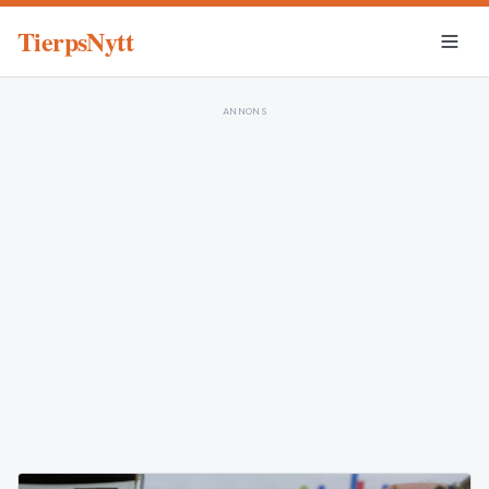
TierpsNytt
ANNONS