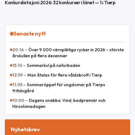
Konkurslista juni 2026: 32 konkurser i länet — 1 i Tierp
Senaste nytt
20:16
–
Över 9 000 värnpliktiga rycker in 2026 – största
årskullen på flera decennier
15:10
–
Sommarkul på naturbaden
12:59
–
Man åtalas för flera våldsbrott i Tierp
11:05
–
Sommaröppet för ungdomar på Tierps
fritidsgård
10:00
–
Dagens snabba: Vind, badpremiär och
Hiroshimadagen
Nyhetsbrev