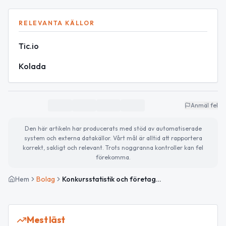
RELEVANTA KÄLLOR
Tic.io
Kolada
Anmäl fel
Den här artikeln har producerats med stöd av automatiserade
system och externa datakällor. Vårt mål är alltid att rapportera
korrekt, sakligt och relevant. Trots noggranna kontroller kan fel
förekomma.
Hem
Bolag
Konkursstatistik och företagsöversikt i Tierp, Uppsala län – december 2025
Mest läst