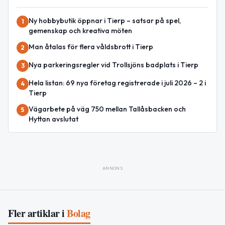
Ny hobbybutik öppnar i Tierp – satsar på spel,
1
gemenskap och kreativa möten
Man åtalas för flera våldsbrott i Tierp
2
Nya parkeringsregler vid Trollsjöns badplats i Tierp
3
Hela listan: 69 nya företag registrerade i juli 2026 – 2 i
4
Tierp
Vägarbete på väg 750 mellan Tallåsbacken och
5
Hyttan avslutat
ANNONS
Fler artiklar i
Bolag