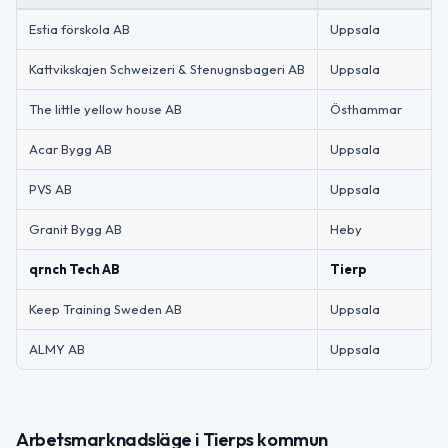
Estia förskola AB
Uppsala
Kattvikskajen Schweizeri & Stenugnsbageri AB
Uppsala
The little yellow house AB
Östhammar
Acar Bygg AB
Uppsala
PVS AB
Uppsala
Granit Bygg AB
Heby
qrnch Tech AB
Tierp
Keep Training Sweden AB
Uppsala
ALMY AB
Uppsala
Arbetsmarknadsläge i Tierps kommun