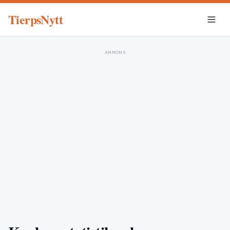
TierpsNytt
ANNONS