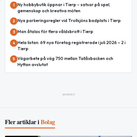
Ny hobbybutik öppnar i Tierp – satsar på spel,
1
gemenskap och kreativa möten
Nya parkeringsregler vid Trollsjöns badplats i Tierp
2
Man åtalas för flera våldsbrott i Tierp
3
Hela listan: 69 nya företag registrerade i juli 2026 – 2 i
4
Tierp
Vägarbete på väg 750 mellan Tallåsbacken och
5
Hyttan avslutat
ANNONS
Fler artiklar i
Bolag