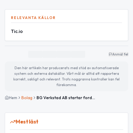
RELEVANTA KÄLLOR
Tic.io
Anmäl fel
Den här artikeln har producerats med stöd av automatiserade
system och externa datakällor. Vårt mål är alltid att rapportera
korrekt, sakligt och relevant. Trots noggranna kontroller kan fel
förekomma.
Hem
Bolag
BG Verkstad AB startar fordonsverkstad i Tierp
Mest läst