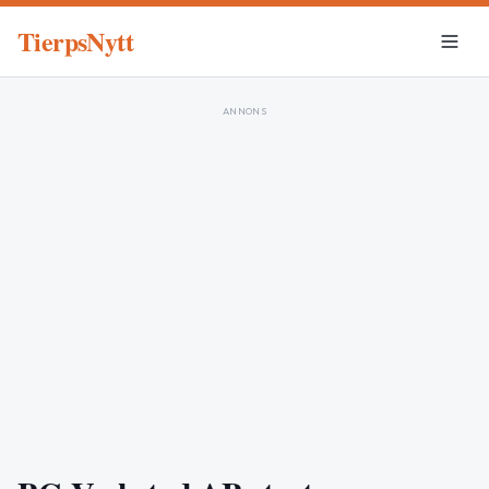
TierpsNytt
ANNONS