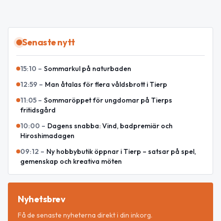
Senaste nytt
15:10
–
Sommarkul på naturbaden
12:59
–
Man åtalas för flera våldsbrott i Tierp
11:05
–
Sommaröppet för ungdomar på Tierps
fritidsgård
10:00
–
Dagens snabba: Vind, badpremiär och
Hiroshimadagen
09:12
–
Ny hobbybutik öppnar i Tierp – satsar på spel,
gemenskap och kreativa möten
Nyhetsbrev
Få de senaste nyheterna direkt i din inkorg.