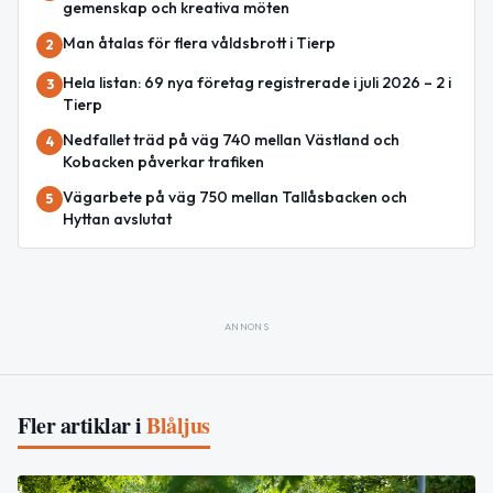
gemenskap och kreativa möten
Man åtalas för flera våldsbrott i Tierp
2
Hela listan: 69 nya företag registrerade i juli 2026 – 2 i
3
Tierp
Nedfallet träd på väg 740 mellan Västland och
4
Kobacken påverkar trafiken
Vägarbete på väg 750 mellan Tallåsbacken och
5
Hyttan avslutat
ANNONS
Fler artiklar i
Blåljus