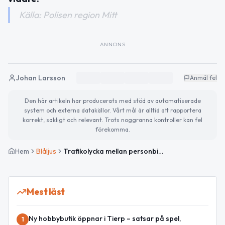
Källa: Polisen region Mitt
ANNONS
Johan Larsson
Anmäl fel
Den här artikeln har producerats med stöd av automatiserade
system och externa datakällor. Vårt mål är alltid att rapportera
korrekt, sakligt och relevant. Trots noggranna kontroller kan fel
förekomma.
Hem
Blåljus
Trafikolycka mellan personbil och motorcyklist på länsväg 700 i Uppsala
Mest läst
Ny hobbybutik öppnar i Tierp – satsar på spel,
1