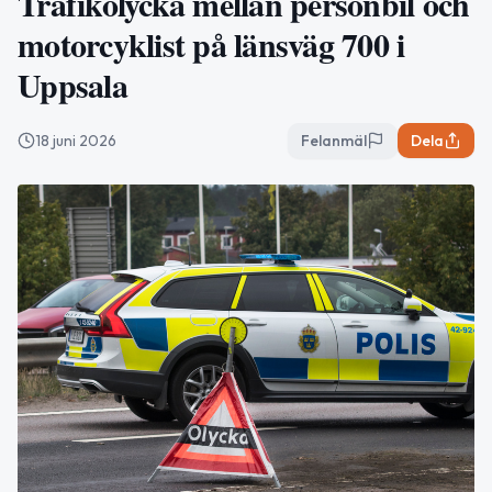
Trafikolycka mellan personbil och
motorcyklist på länsväg 700 i
Uppsala
18 juni 2026
Felanmäl
Dela