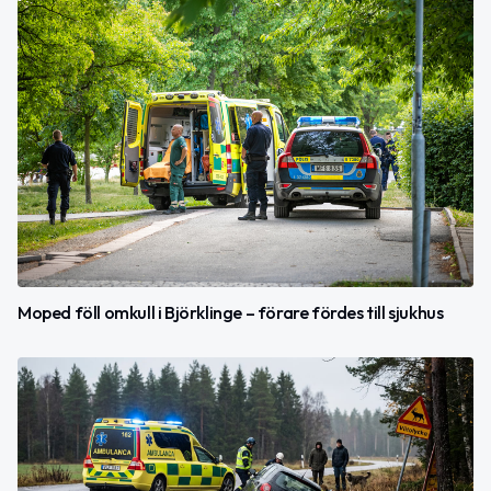
Moped föll omkull i Björklinge – förare fördes till sjukhus