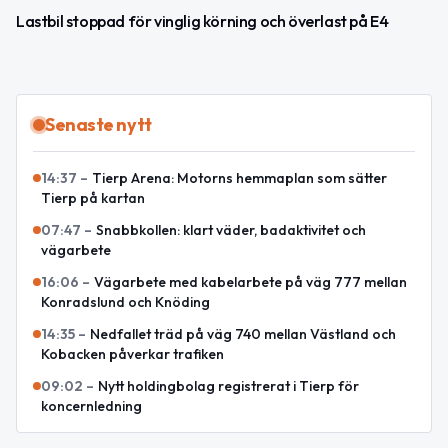
Lastbil stoppad för vinglig körning och överlast på E4
Senaste nytt
14:37
–
Tierp Arena: Motorns hemmaplan som sätter
Tierp på kartan
07:47
–
Snabbkollen: klart väder, badaktivitet och
vägarbete
16:06
–
Vägarbete med kabelarbete på väg 777 mellan
Konradslund och Knöding
14:35
–
Nedfallet träd på väg 740 mellan Västland och
Kobacken påverkar trafiken
09:02
–
Nytt holdingbolag registrerat i Tierp för
koncernledning