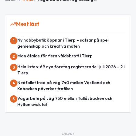
Mest läst
Ny hobbybutik öppnar i Tierp – satsar på spel,
1
gemenskap och kreativa möten
Man åtalas för flera våldsbrott i Tierp
2
Hela listan: 69 nya företag registrerade i juli 2026 – 2 i
3
Tierp
Nedfallet träd på väg 740 mellan Västland och
4
Kobacken påverkar trafiken
Vägarbete på väg 750 mellan Tallåsbacken och
5
Hyttan avslutat
ANNONS