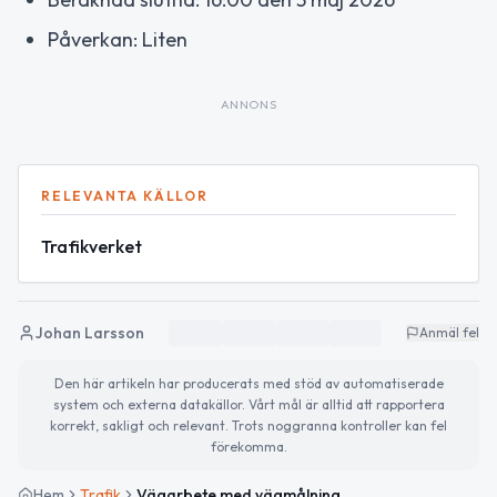
Påverkan: Liten
ANNONS
RELEVANTA KÄLLOR
Trafikverket
Johan Larsson
Anmäl fel
Den här artikeln har producerats med stöd av automatiserade
system och externa datakällor. Vårt mål är alltid att rapportera
korrekt, sakligt och relevant. Trots noggranna kontroller kan fel
förekomma.
Hem
Trafik
Vägarbete med vägmålning på väg 740 mellan Tierp N och Västland