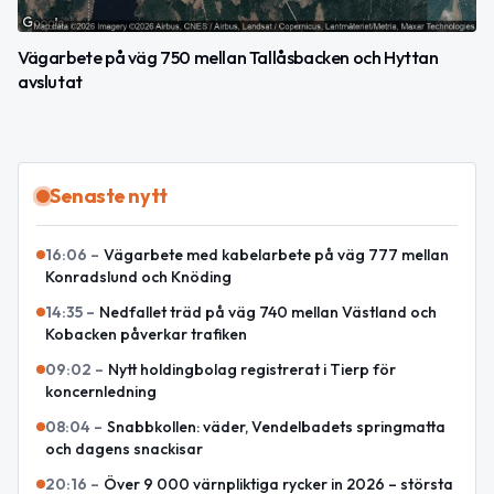
Vägarbete på väg 750 mellan Tallåsbacken och Hyttan
avslutat
Senaste nytt
16:06
–
Vägarbete med kabelarbete på väg 777 mellan
Konradslund och Knöding
14:35
–
Nedfallet träd på väg 740 mellan Västland och
Kobacken påverkar trafiken
09:02
–
Nytt holdingbolag registrerat i Tierp för
koncernledning
08:04
–
Snabbkollen: väder, Vendelbadets springmatta
och dagens snackisar
20:16
–
Över 9 000 värnpliktiga rycker in 2026 – största