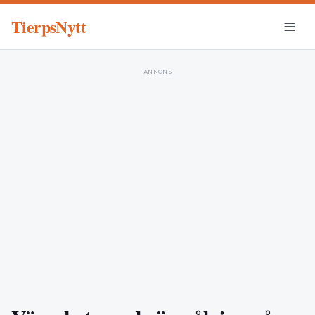
TierpsNytt
ANNONS