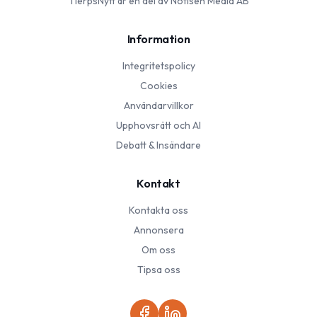
TierpsNytt
är en del av Notisen Media AB
Information
Integritetspolicy
Cookies
Användarvillkor
Upphovsrätt och AI
Debatt & Insändare
Kontakt
Kontakta oss
Annonsera
Om oss
Tipsa oss