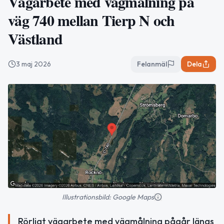
Vägarbete med vägmålning på
väg 740 mellan Tierp N och
Västland
3 maj 2026
Felanmäl
Dela
Illustrationsbild: Google Maps
Rörligt vägarbete med vägmålning pågår längs