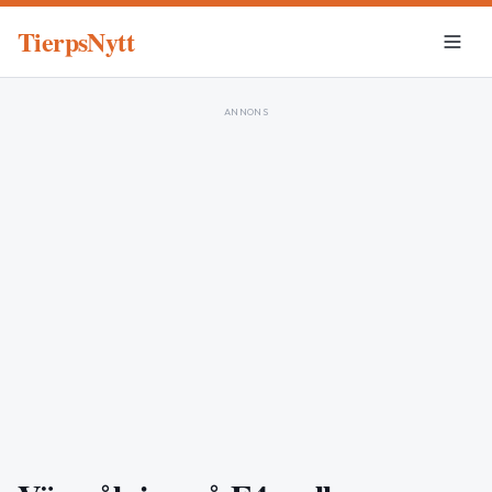
TierpsNytt
ANNONS