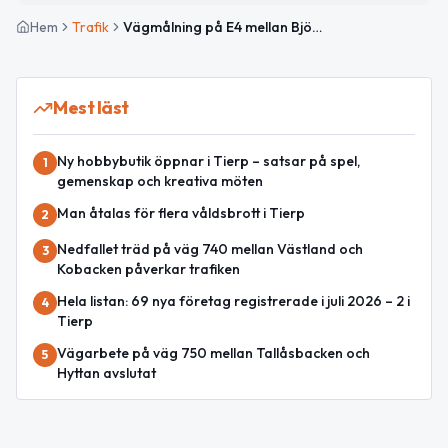
Hem
Trafik
Vägmålning på E4 mellan Björklinge och Tierp avslutad
Mest läst
Ny hobbybutik öppnar i Tierp – satsar på spel,
1
gemenskap och kreativa möten
Man åtalas för flera våldsbrott i Tierp
2
Nedfallet träd på väg 740 mellan Västland och
3
Kobacken påverkar trafiken
Hela listan: 69 nya företag registrerade i juli 2026 – 2 i
4
Tierp
Vägarbete på väg 750 mellan Tallåsbacken och
5
Hyttan avslutat