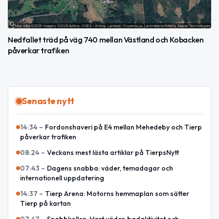
Nedfallet träd på väg 740 mellan Västland och Kobacken
påverkar trafiken
Senaste nytt
14:34
–
Fordonshaveri på E4 mellan Mehedeby och Tierp
påverkar trafiken
08:24
–
Veckans mest lästa artiklar på TierpsNytt
07:43
–
Dagens snabba: väder, temadagar och
internationell uppdatering
14:37
–
Tierp Arena: Motorns hemmaplan som sätter
Tierp på kartan
07:47
–
Snabbkollen: klart väder, badaktivitet och