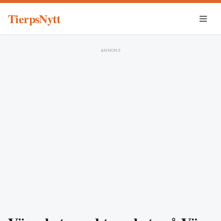
TierpsNytt
ANNONS