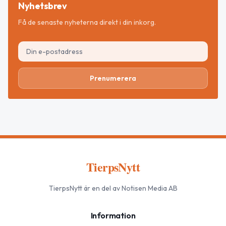
Nyhetsbrev
Få de senaste nyheterna direkt i din inkorg.
Prenumerera
TierpsNytt
TierpsNytt
är en del av Notisen Media AB
Information