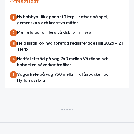
Mest läst
Ny hobbybutik öppnar i Tierp – satsar på spel,
1
gemenskap och kreativa möten
Man åtalas för flera våldsbrott i Tierp
2
Hela listan: 69 nya företag registrerade i juli 2026 – 2 i
3
Tierp
Nedfallet träd på väg 740 mellan Västland och
4
Kobacken påverkar trafiken
Vägarbete på väg 750 mellan Tallåsbacken och
5
Hyttan avslutat
ANNONS