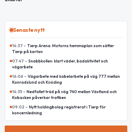
Senaste nytt
14:37
–
Tierp Arena: Motorns hemmaplan som sätter
Tierp på kartan
07:47
–
Snabbkollen: klart väder, badaktivitet och
vägarbete
16:06
–
Vägarbete med kabelarbete på väg 777 mellan
Konradslund och Knöding
14:35
–
Nedfallet träd på väg 740 mellan Västland och
Kobacken påverkar trafiken
09:02
–
Nytt holdingbolag registrerat i Tierp för
koncernledning