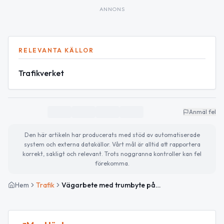
ANNONS
RELEVANTA KÄLLOR
Trafikverket
Anmäl fel
Den här artikeln har producerats med stöd av automatiserade
system och externa datakällor. Vårt mål är alltid att rapportera
korrekt, sakligt och relevant. Trots noggranna kontroller kan fel
förekomma.
Hem
Trafik
Vägarbete med trumbyte på Väg 742 mellan Torslunda och Svanby