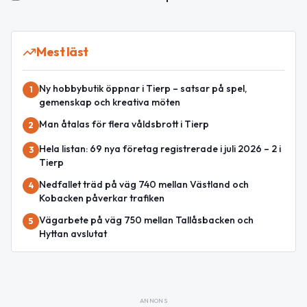
Mest läst
Ny hobbybutik öppnar i Tierp – satsar på spel,
1
gemenskap och kreativa möten
Man åtalas för flera våldsbrott i Tierp
2
Hela listan: 69 nya företag registrerade i juli 2026 – 2 i
3
Tierp
Nedfallet träd på väg 740 mellan Västland och
4
Kobacken påverkar trafiken
Vägarbete på väg 750 mellan Tallåsbacken och
5
Hyttan avslutat
ANNONS