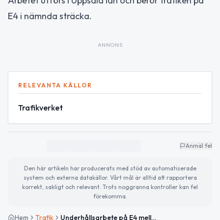
Arbetet utförs i Uppsala län och berör trafiken på
E4 i nämnda sträcka.
ANNONS
RELEVANTA KÄLLOR
Trafikverket
Anmäl fel
Den här artikeln har producerats med stöd av automatiserade
system och externa datakällor. Vårt mål är alltid att rapportera
korrekt, sakligt och relevant. Trots noggranna kontroller kan fel
förekomma.
Hem
Trafik
Underhållsarbete på E4 mellan Älvkarlen och Månkarbo