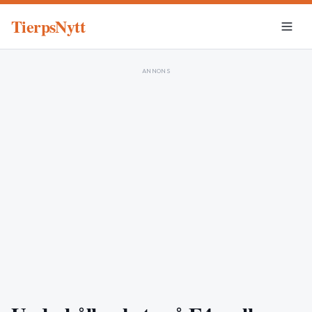
TierpsNytt
ANNONS