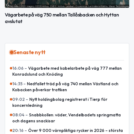
Vägarbete på väg 750 mellan Tallåsbacken och Hyttan
avslutat
Senaste nytt
16:06
–
Vägarbete med kabelarbete på väg 777 mellan
Konradslund och Knöding
14:35
–
Nedfallet träd på väg 740 mellan Västland och
Kobacken påverkar trafiken
09:02
–
Nytt holdingbolag registrerat i Tierp för
koncernledning
08:04
–
Snabbkollen: väder, Vendelbadets springmatta
och dagens snackisar
20:16
–
Över 9 000 värnpliktiga rycker in 2026 – största