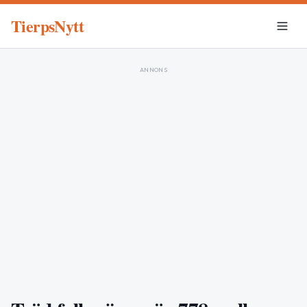
TierpsNytt
ANNONS