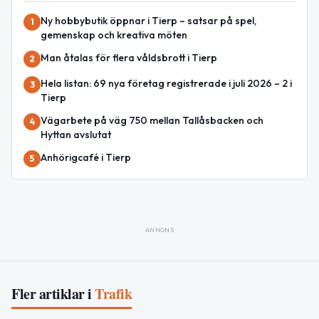
Ny hobbybutik öppnar i Tierp – satsar på spel,
1
gemenskap och kreativa möten
Man åtalas för flera våldsbrott i Tierp
2
Hela listan: 69 nya företag registrerade i juli 2026 – 2 i
3
Tierp
Vägarbete på väg 750 mellan Tallåsbacken och
4
Hyttan avslutat
Anhörigcafé i Tierp
5
ANNONS
Fler artiklar i
Trafik