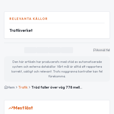
RELEVANTA KÄLLOR
Trafikverket
Anmäl fel
Den här artikeln har producerats med stöd av automatiserade
system och externa datakällor. Vårt mål är alltid att rapportera
korrekt, sakligt och relevant. Trots noggranna kontroller kan fel
förekomma.
Hem
Trafik
Träd faller över väg 778 mellan Skärmarbo och Konradslund – händelsen avslutad
Mest läst