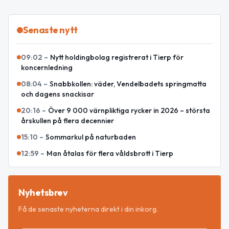
Senaste nytt
09:02
–
Nytt holdingbolag registrerat i Tierp för
koncernledning
08:04
–
Snabbkollen: väder, Vendelbadets springmatta
och dagens snackisar
20:16
–
Över 9 000 värnpliktiga rycker in 2026 – största
årskullen på flera decennier
15:10
–
Sommarkul på naturbaden
12:59
–
Man åtalas för flera våldsbrott i Tierp
Nyhetsbrev
Få de senaste nyheterna direkt i din inkorg.