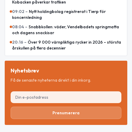
Kobacken påverkar trafiken
09:02
–
Nytt holdingbolag registrerat i Tierp för
koncernledning
08:04
–
Snabbkollen: väder, Vendelbadets springmatta
och dagens snackisar
20:16
–
Över 9 000 värnpliktiga rycker in 2026 – största
årskullen på flera decennier
Nyhetsbrev
Få de senaste nyheterna direkt i din inkorg.
Prenumerera