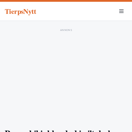
TierpsNytt
ANNONS