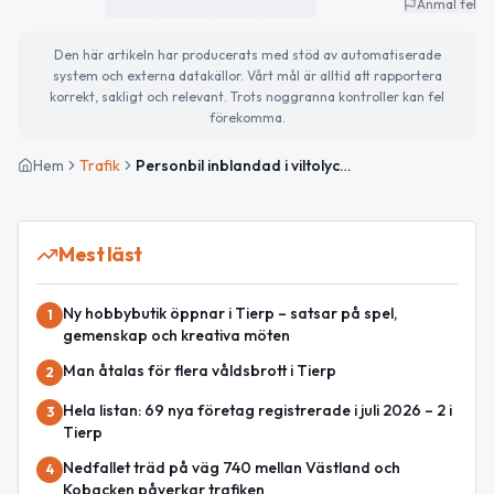
Anmäl fel
Den här artikeln har producerats med stöd av automatiserade
system och externa datakällor. Vårt mål är alltid att rapportera
korrekt, sakligt och relevant. Trots noggranna kontroller kan fel
förekomma.
Hem
Trafik
Personbil inblandad i viltolycka på väg 292 i Uppsala län
Mest läst
Ny hobbybutik öppnar i Tierp – satsar på spel,
1
gemenskap och kreativa möten
Man åtalas för flera våldsbrott i Tierp
2
Hela listan: 69 nya företag registrerade i juli 2026 – 2 i
3
Tierp
Nedfallet träd på väg 740 mellan Västland och
4
Kobacken påverkar trafiken