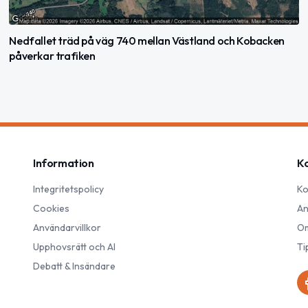
Nedfallet träd på väg 740 mellan Västland och Kobacken
påverkar trafiken
Information
K
Integritetspolicy
Ko
Cookies
An
Användarvillkor
Om
Upphovsrätt och AI
Ti
Debatt & Insändare