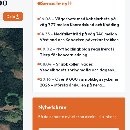
bo
Senaste nytt
Dela
16:06
–
Vägarbete med kabelarbete på
väg 777 mellan Konradslund och Knöding
14:35
–
Nedfallet träd på väg 740 mellan
Västland och Kobacken påverkar trafiken
09:02
–
Nytt holdingbolag registrerat i
Tierp för koncernledning
08:04
–
Snabbkollen: väder,
Vendelbadets springmatta och dagens
snackisar
20:16
–
Över 9 000 värnpliktiga rycker in
2026 – största årskullen på flera
decennier
Nyhetsbrev
Få de senaste nyheterna direkt i din inkorg.