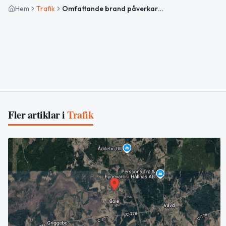
Hem
Trafik
Omfattande brand påverkar väg 292 mellan Svanby och Ingbo
Fler artiklar i
Trafik