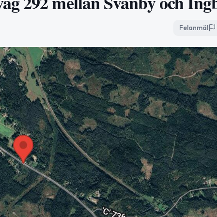
äg 292 mellan Svanby och Ing
Felanmäl