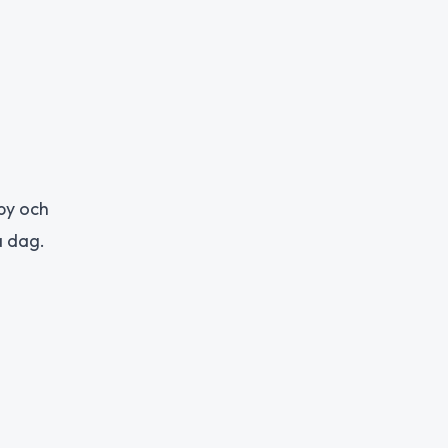
by och
a dag.