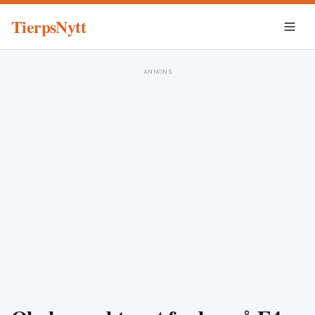
TierpsNytt
ANNONS