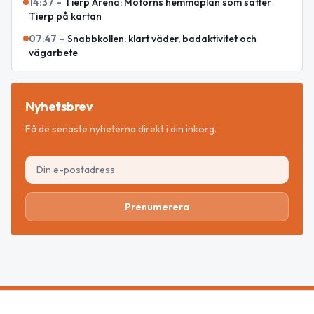
14:37
–
Tierp Arena: Motorns hemmaplan som sätter
Tierp på kartan
07:47
–
Snabbkollen: klart väder, badaktivitet och
vägarbete
Nyhetsbrev
Få de senaste nyheterna direkt i din inkorg.
Prenumerera