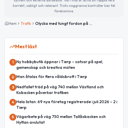
system och externa datakällor. Vårt mål är alltid att rapportera
korrekt, sakligt och relevant. Trots noggranna kontroller kan fel
förekomma.
Hem
Trafik
Olycka med tungt fordon på E4 mellan Tierp och Mehedeby
Mest läst
Ny hobbybutik öppnar i Tierp – satsar på spel,
1
gemenskap och kreativa möten
Man åtalas för flera våldsbrott i Tierp
2
Nedfallet träd på väg 740 mellan Västland och
3
Kobacken påverkar trafiken
Hela listan: 69 nya företag registrerade i juli 2026 – 2 i
4
Tierp
Vägarbete på väg 750 mellan Tallåsbacken och
5
Hyttan avslutat