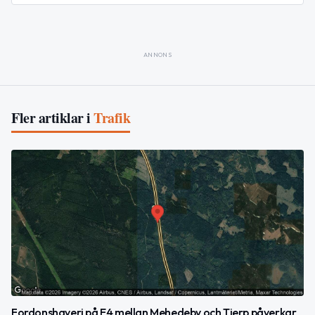
ANNONS
Fler artiklar i
Trafik
Fordonshaveri på E4 mellan Mehedeby och Tierp påverkar