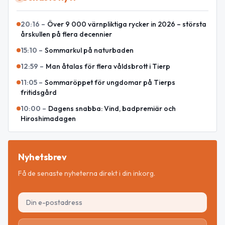
20:16
–
Över 9 000 värnpliktiga rycker in 2026 – största
årskullen på flera decennier
15:10
–
Sommarkul på naturbaden
12:59
–
Man åtalas för flera våldsbrott i Tierp
11:05
–
Sommaröppet för ungdomar på Tierps
fritidsgård
10:00
–
Dagens snabba: Vind, badpremiär och
Hiroshimadagen
Nyhetsbrev
Få de senaste nyheterna direkt i din inkorg.