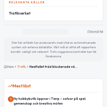
RELEVANTA KÄLLOR
Trafikverket
Anmäl fel
Den här artikeln har producerats med stöd av automatiserade
system och externa datakällor. Vårt mål är alltid att rapportera
korrekt, sakligt och relevant. Trots noggranna kontroller kan fel
förekomma.
Hem
Trafik
Nedfallet träd blockerade väg 757 i Rosenlund – händelsen avslutad
Mest läst
Ny hobbybutik öppnar i Tierp – satsar på spel,
1
gemenskap och kreativa möten