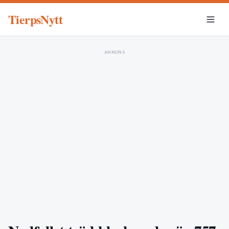
TierpsNytt
ANNONS