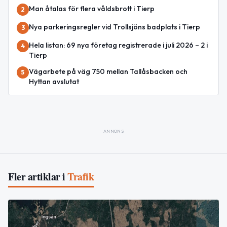
Man åtalas för flera våldsbrott i Tierp
2
Nya parkeringsregler vid Trollsjöns badplats i Tierp
3
Hela listan: 69 nya företag registrerade i juli 2026 – 2 i
4
Tierp
Vägarbete på väg 750 mellan Tallåsbacken och
5
Hyttan avslutat
ANNONS
Fler artiklar i
Trafik