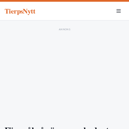
TierpsNytt
ANNONS