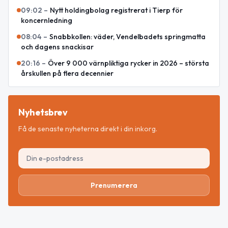
09:02
–
Nytt holdingbolag registrerat i Tierp för
koncernledning
08:04
–
Snabbkollen: väder, Vendelbadets springmatta
och dagens snackisar
20:16
–
Över 9 000 värnpliktiga rycker in 2026 – största
årskullen på flera decennier
Nyhetsbrev
Få de senaste nyheterna direkt i din inkorg.
Prenumerera