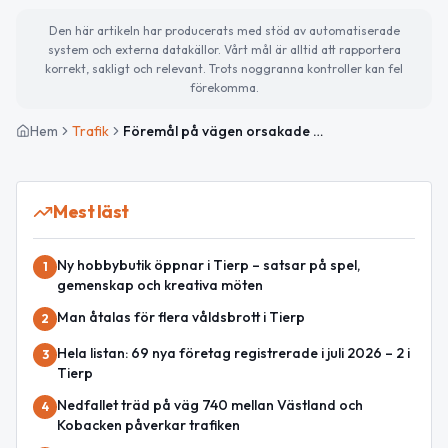
Den här artikeln har producerats med stöd av automatiserade
system och externa datakällor. Vårt mål är alltid att rapportera
korrekt, sakligt och relevant. Trots noggranna kontroller kan fel
förekomma.
Hem
Trafik
Föremål på vägen orsakade stor påverkan på E4 mellan Tierp och Mehedeby
Mest läst
Ny hobbybutik öppnar i Tierp – satsar på spel,
1
gemenskap och kreativa möten
Man åtalas för flera våldsbrott i Tierp
2
Hela listan: 69 nya företag registrerade i juli 2026 – 2 i
3
Tierp
Nedfallet träd på väg 740 mellan Västland och
4
Kobacken påverkar trafiken