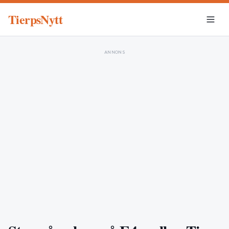
TierpsNytt
ANNONS