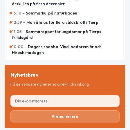
årskullen på flera decennier
15:10
–
Sommarkul på naturbaden
12:59
–
Man åtalas för flera våldsbrott i Tierp
11:05
–
Sommaröppet för ungdomar på Tierps
fritidsgård
10:00
–
Dagens snabba: Vind, badpremiär och
Hiroshimadagen
Nyhetsbrev
Få de senaste nyheterna direkt i din inkorg.
Prenumerera