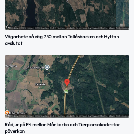
Vägarbete på väg 750 mellan Tallåsbacken och Hyttan
avslutat
Rådjur på E4 mellan Månkarbo och Tierp orsakade stor
påverkan