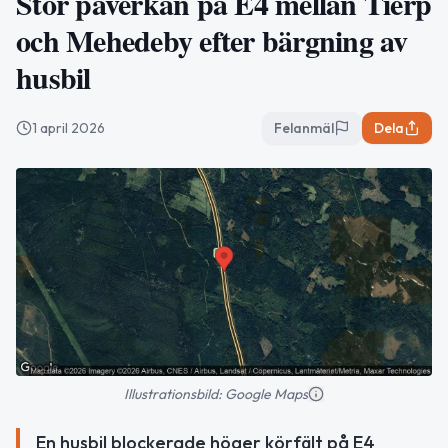
Stor påverkan på E4 mellan Tierp
och Mehedeby efter bärgning av
husbil
1 april 2026
Felanmäl
Dela
Illustrationsbild: Google Maps
En husbil blockerade höger körfält på E4