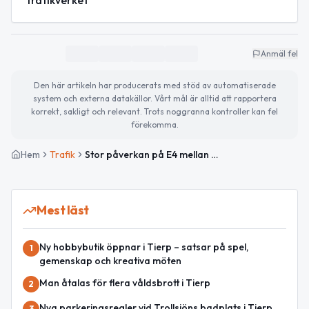
Anmäl fel
Den här artikeln har producerats med stöd av automatiserade
system och externa datakällor. Vårt mål är alltid att rapportera
korrekt, sakligt och relevant. Trots noggranna kontroller kan fel
förekomma.
Hem
Trafik
Stor påverkan på E4 mellan Tierp och Mehedeby efter bärgning av husbil
Mest läst
Ny hobbybutik öppnar i Tierp – satsar på spel,
1
gemenskap och kreativa möten
Man åtalas för flera våldsbrott i Tierp
2
Nya parkeringsregler vid Trollsjöns badplats i Tierp
3