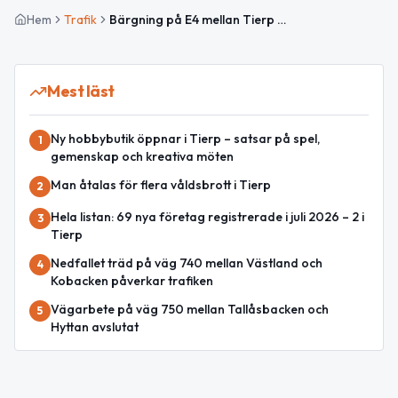
Hem
Trafik
Bärgning på E4 mellan Tierp och Månkarbo påverkar höger körfält
Mest läst
Ny hobbybutik öppnar i Tierp – satsar på spel,
1
gemenskap och kreativa möten
Man åtalas för flera våldsbrott i Tierp
2
Hela listan: 69 nya företag registrerade i juli 2026 – 2 i
3
Tierp
Nedfallet träd på väg 740 mellan Västland och
4
Kobacken påverkar trafiken
Vägarbete på väg 750 mellan Tallåsbacken och
5
Hyttan avslutat