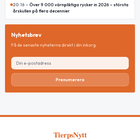
20:16
–
Över 9 000 värnpliktiga rycker in 2026 – största
årskullen på flera decennier
Nyhetsbrev
Få de senaste nyheterna direkt i din inkorg.
Prenumerera
TierpsNytt