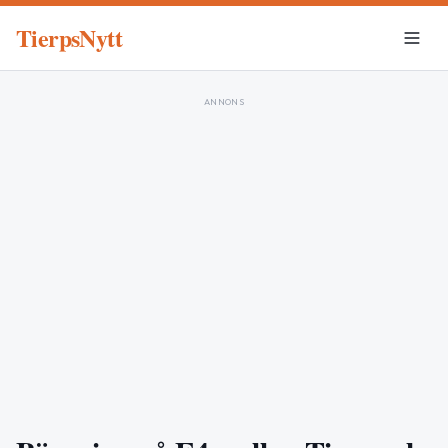
TierpsNytt
ANNONS