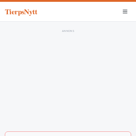
TierpsNytt
ANNONS