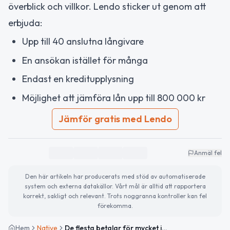
överblick och villkor. Lendo sticker ut genom att
erbjuda:
Upp till 40 anslutna långivare
En ansökan istället för många
Endast en kreditupplysning
Möjlighet att jämföra lån upp till 800 000 kr
Jämför gratis med Lendo
Anmäl fel
Den här artikeln har producerats med stöd av automatiserade
system och externa datakällor. Vårt mål är alltid att rapportera
korrekt, sakligt och relevant. Trots noggranna kontroller kan fel
förekomma.
Hem
Native
De flesta betalar för mycket i ränta – så enkelt kan du sänka den idag