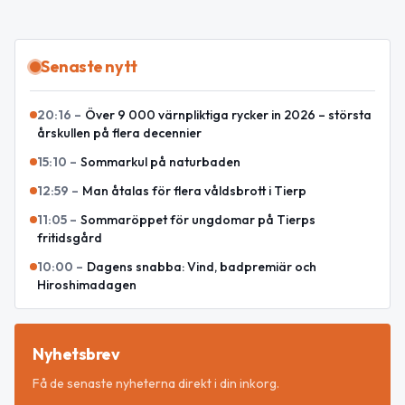
Senaste nytt
20:16
–
Över 9 000 värnpliktiga rycker in 2026 – största
årskullen på flera decennier
15:10
–
Sommarkul på naturbaden
12:59
–
Man åtalas för flera våldsbrott i Tierp
11:05
–
Sommaröppet för ungdomar på Tierps
fritidsgård
10:00
–
Dagens snabba: Vind, badpremiär och
Hiroshimadagen
Nyhetsbrev
Få de senaste nyheterna direkt i din inkorg.