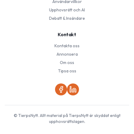
Användarvillkor
Upphovsrätt och AI
Debatt & Insändare
Kontakt
Kontakta oss
Annonsera
Om oss
Tipsa oss
©
TierpsNytt
. Allt material på
TierpsNytt
är skyddat enligt
upphovsrättslagen.