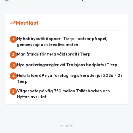
Mest läst
Ny hobbybutik öppnar i Tierp – satsar på spel,
1
gemenskap och kreativa möten
Man åtalas för flera våldsbrott i Tierp
2
Nya parkeringsregler vid Trollsjöns badplats i Tierp
3
Hela listan: 69 nya företag registrerade i juli 2026 – 2 i
4
Tierp
Vägarbete på väg 750 mellan Tallåsbacken och
5
Hyttan avslutat
ANNONS