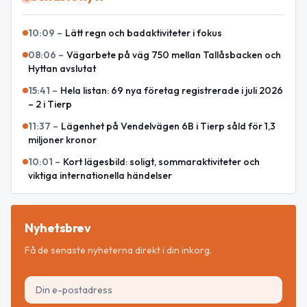
10:09
–
Lätt regn och badaktiviteter i fokus
08:06
–
Vägarbete på väg 750 mellan Tallåsbacken och
Hyttan avslutat
15:41
–
Hela listan: 69 nya företag registrerade i juli 2026
– 2 i Tierp
11:37
–
Lägenhet på Vendelvägen 6B i Tierp såld för 1,3
miljoner kronor
10:01
–
Kort lägesbild: soligt, sommaraktiviteter och
viktiga internationella händelser
Nyhetsbrev
Få de senaste nyheterna direkt i din inkorg.