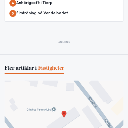
Anhörigcafé i Tierp
4
Simträning på Vendelbadet
5
ANNONS
Fler artiklar i
Fastigheter