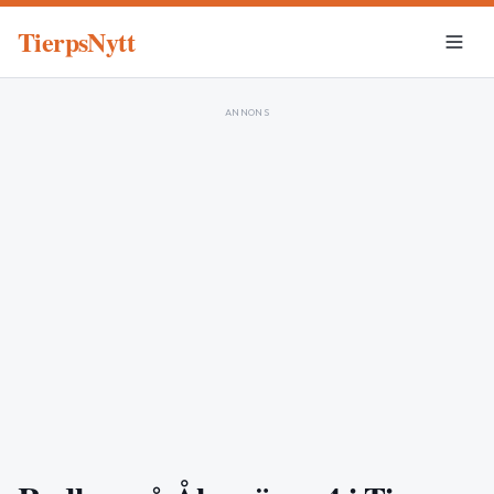
TierpsNytt
ANNONS