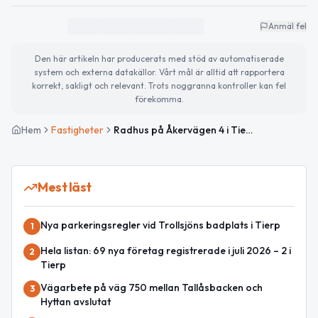
Anmäl fel
Den här artikeln har producerats med stöd av automatiserade
system och externa datakällor. Vårt mål är alltid att rapportera
korrekt, sakligt och relevant. Trots noggranna kontroller kan fel
förekomma.
Hem
Fastigheter
Radhus på Åkervägen 4 i Tierp sålt för 1 445 000 kronor
Mest läst
Nya parkeringsregler vid Trollsjöns badplats i Tierp
1
Hela listan: 69 nya företag registrerade i juli 2026 – 2 i
2
Tierp
Vägarbete på väg 750 mellan Tallåsbacken och
3
Hyttan avslutat