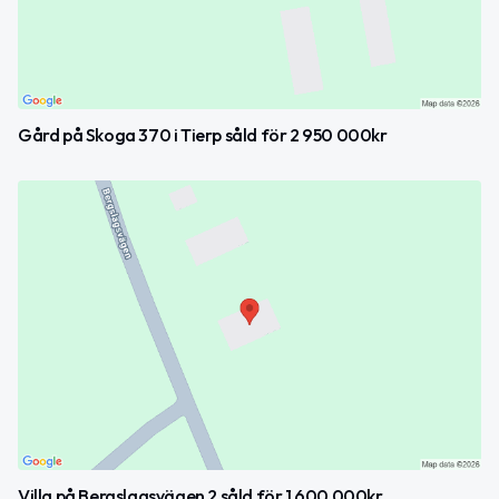
Gård på Skoga 370 i Tierp såld för 2 950 000kr
Villa på Bergslagsvägen 2 såld för 1 600 000kr