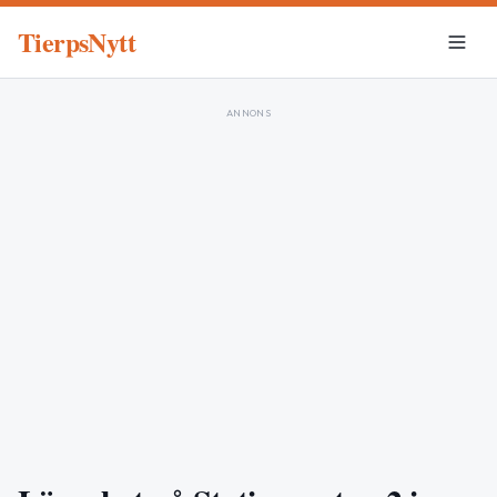
TierpsNytt
ANNONS