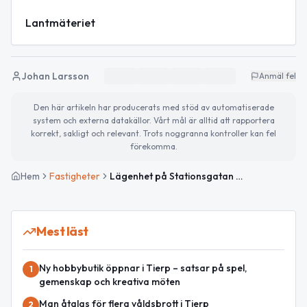
Lantmäteriet
Johan Larsson
Anmäl fel
Den här artikeln har producerats med stöd av automatiserade
system och externa datakällor. Vårt mål är alltid att rapportera
korrekt, sakligt och relevant. Trots noggranna kontroller kan fel
förekomma.
Hem
Fastigheter
Lägenhet på Stationsgatan 2 i Tierp såld för 2 miljoner kronor
Mest läst
Ny hobbybutik öppnar i Tierp – satsar på spel,
1
gemenskap och kreativa möten
Man åtalas för flera våldsbrott i Tierp
2